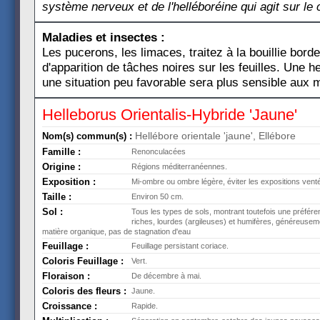
système nerveux et de l'helléboréine qui agit sur le 
Maladies et insectes :
Les pucerons, les limaces, traitez à la bouillie bord
d'apparition de tâches noires sur les feuilles. Une h
une situation peu favorable sera plus sensible aux 
Helleborus Orientalis-Hybride 'Jaune'
Hellébore orientale 'jaune', Ellébore
Nom(s) commun(s) :
Famille :
Renonculacées
Origine :
Régions méditerranéennes.
Exposition :
Mi-ombre ou ombre légère, éviter les expositions vent
Taille :
Environ 50 cm.
Sol :
Tous les types de sols, montrant toutefois une préfére
riches, lourdes (argileuses) et humifères, généreus
matière organique, pas de stagnation d'eau
Feuillage :
Feuillage persistant coriace.
Coloris Feuillage :
Vert.
Floraison :
De décembre à mai.
Coloris des fleurs :
Jaune.
Croissance :
Rapide.