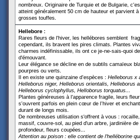
nombreux. Originaire de Turquie et de Bulgarie, c’es
atteint généralement 50 cm de hauteur et parvient à
grosses touffes.
Hellebore :
Rares fleurs de l'hiver, les hellébores semblent frag
cependant, ils bravent les pires climats. Plantes vi
charmes indéfinissable, ils ont ce je-ne-sais-quoi de
d'émouvant.
Leur élégance se décline en de subtils camaïeux bl
pourpres ou verts.
Il en existe une quinzaine d’espèces :
Helleborus x 
Helleborus niger,
Helleborus orientalis,
Helleborus ar
Helleborus cyclophyllus,
Helloborus torquatus...
Plantes généreuses à l'apparence fragile, leurs fleu
s’ouvrent parfois en plein cœur de l’hiver et enchant
durant de longs mois.
De nombreuses utilisation s'offrent à vous : rocaille
massif, couvre-sol, au pied d'un arbre, jardinière d
profondeur, fleurs coupées...
Attention au poison : elle contient de l'helléborine qu