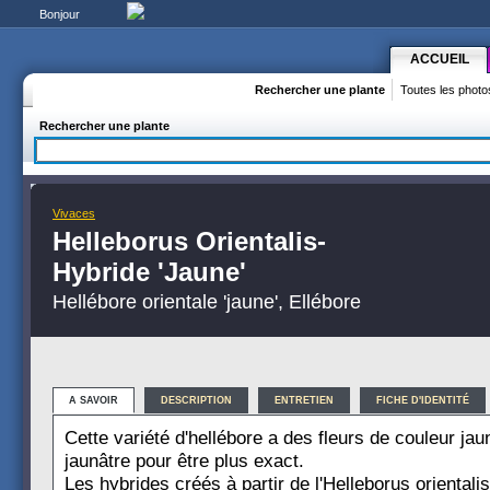
Bonjour
ACCUEIL
Rechercher une plante
Toutes les photo
Rechercher une plante
Vivaces
Helleborus Orientalis-
Hybride 'Jaune'
Hellébore orientale 'jaune', Ellébore
A SAVOIR
DESCRIPTION
ENTRETIEN
FICHE D'IDENTITÉ
Cette variété d'hellébore a des fleurs de couleur jaun
jaunâtre pour être plus exact.
Les hybrides créés à partir de l'Helleborus orientali