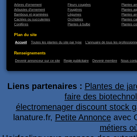
Arbres d'ornement
Fleurs coupées
Plantes an
Arbustes d'ornement
Fougères
Plantes a
Bambous et graminées
Légumes
Plantes a
Cactées ou succulentes
Orchidées
Plantes ca
Conifères
Plantes à bulbe
Plantes co
Plan du site
Accueil
Toutes les plantes du site par type
L'annuaire de tous les professionne
Renseignements
Devenir annonceur sur ce site
Regie publicitaire
Devenir membre
Nous cont
Liens partenaires :
Plantes de ja
faire des biotechno
électromenager discount stock g
lanature.fr,
Petite Annonce
avec 
métiers o