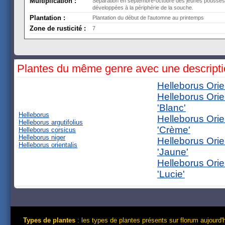
Multiplication :
Séparation en septembre-octobre des jeunes pousses 
développées à la périphérie de la souche.
Plantation :
Plantation du début de l'automne au printemps
Zone de rusticité :
7
Plantes du même genre avec une descript
Helleborus Orie
Helleborus Orie
'Blanc'
Helleborus
Helleborus Orie
Helleborus argutifolius
'Crème'
Helleborus corsicus
Helleborus niger
Helleborus Orie
Helleborus orientalis
'Jaune'
Helleborus Orie
'Lucie'
Types de plantes
: les types de plantes présents sur florum aujourd'