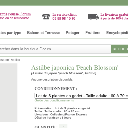
tes par type
Balcon et Terrasse
Potager
Fruitiers
Encyclopéd
ossom', Astilbe
Astilbe japonica 'Peach Blossom'
(Astilbe du japon 'peach blossom', Astilbe)
Aucune description disponible.
CONDITIONNEMENT :
Guide des conditionnements
Présentation : Lot de 3 plantes en godet
Taille : Taille adulte : 60 à 70 cm
Livraison : Colissimo/France Express
Délai de livraison : 8 jours
QUANTITÉ :