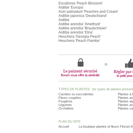
Escallonia 'Peach Blossom'
Astilbe 'Europa'
Acer palmatum 'Peaches and Cream'
Astilbe japonica 'Deutschland'
Astilbe
Astilbe arendsii 'Amethyst'
Astilbe arendsii 'Brautschleier'
Astilbe arendsii 'Etna'
Heuchera 'Georgia Peach'
Heuchera 'Peach Flambe'
TYPES DE PLANTES : les types de plantes présents 
Cactées ou succulentes
Plantes à 
Fleurs coupées
Plantes an
Fougères
Plantes a
Légumes
Plantes a
Orchidées
Plantes ca
PLAN DU SITE
Accueil
La boutique plantes et fleurs Florum.fr