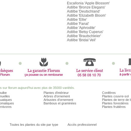
Escallonia 'Apple Blossom'
Astilbe 'Bronze Elegans'
Astilbe 'Deutschland'
Astilbe 'Elizabeth Bloom'
Astilbe 'Ellie'
Astilbe 'Fanal'
Astilbe 'Aphrodite'
Astilbe 'Betsy Cuperus'
Astilbe 'Brautschleier'
Astilbe 'Bridal Veil'
sur florum aujourd'hui avec plus de 35000 variétés.
bulbe
Plantes d'intérieur
Conifères
nuelles
Arbres d'ornement
Plantes couvre-sol
quatiques
Arbustes d'ornement
Plantes de terre de 
romatiques
Bambous et graminées
Plantes forestières
rnivores
Plantes fruitières
Toutes les plantes du site par type
Accès professionnel