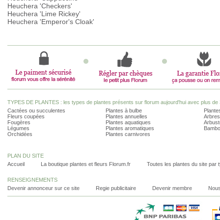
Heuchera 'Checkers'
Heuchera 'Lime Rickey'
Heuchera 'Emperor's Cloak'
TYPES DE PLANTES : les types de plantes présents sur florum aujourd'hui avec plus de 
Cactées ou succulentes
Plantes à bulbe
Plantes
Fleurs coupées
Plantes annuelles
Arbres
Fougères
Plantes aquatiques
Arbust
Légumes
Plantes aromatiques
Bambo
Orchidées
Plantes carnivores
PLAN DU SITE
Accueil
La boutique plantes et fleurs Florum.fr
Toutes les plantes du site par 
RENSEIGNEMENTS
Devenir annonceur sur ce site
Regie publicitaire
Devenir membre
Nous