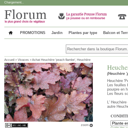
Chargement...
PROMOTIONS
Jardin
Plantes par type
Balcon et Ter
Accueil
>
Vivaces
>
Achat Heuchère 'peach flambe', Heuchère
Heucher
(Heuchère '
Heuchère 'P
Les feuilles 
pourpre en h
Les fleurs s
L' Heuchère e
autre Heuchè
CONDIT
zoom
Guide des c