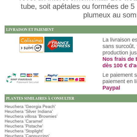
tube, soit apétales ou formées de 5 
plumeux au so
LIVRAISON ET PAIEMENT
La livraison e
sans surcoût, 
production ju
Nos frais de 
dès 100 € d'a
Le paiement s
paiement en l
Paypal
PLANTES SIMILAIRES À CONSULTER
Heuchera 'Georgia Peach'
Heuchera 'Silver Indiana'
Heuchera villosa 'Brownies'
Heuchera 'Caramel'
Heuchera 'Pistache'
Heuchera 'Stoplight'
Heuchera 'Cappuccino'