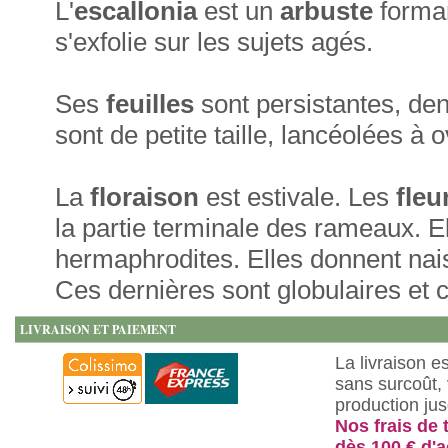
L'
escallonia
est un
arbuste
forma
s'exfolie sur les sujets agés.
Ses
feuilles
sont persistantes, de
sont de petite taille, lancéolées à ov
La
floraison
est estivale. Les
fleu
la partie terminale des rameaux. El
hermaphrodites. Elles donnent na
Ces dernières sont globulaires et
LIVRAISON ET PAIEMENT
La livraison e
sans surcoût, 
production ju
Nos frais de 
dès 100 € d'a