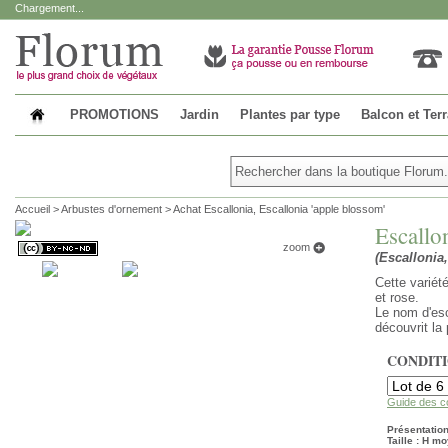
Chargement...
PROMOTIONS
Jardin
Plantes par type
Balcon et Ter
Accueil
>
Arbustes d'ornement
>
Achat Escallonia, Escallonia 'apple blossom'
Escallo
zoom
(Escallonia
Cette variét
et rose.
Le nom d'esc
découvrit la
CONDIT
Guide des c
Présentation
Taille : H mo