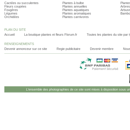
Cactées ou succulentes
Plantes à bulbe
Plantes
Fleurs coupées
Plantes annuelles
Arbres
Fougères
Plantes aquatiques
Arbust
Légumes
Plantes aromatiques
Bambo
Orchidées
Plantes carnivores
PLAN DU SITE
Accueil
La boutique plantes et fleurs Florum.fr
Toutes les plantes du site par 
RENSEIGNEMENTS
Devenir annonceur sur ce site
Regie publicitaire
Devenir membre
Nous
L'ensemble des photographies de ce site sont mises à disposition sous u