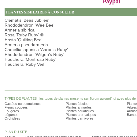
Paypal
PLANTES SIMILAIRES À CONSULTER
Clematis 'Bees Jubilee'
Rhododendron 'Wee Bee'
Armeria sibirica
Rosa 'Ruby Ruby' ®
Hosta 'Quilting Bee'
Armeria pseudarmeria
Camellia japonica 'Aaron's Ruby'
Rhododendron 'Wilgen's Ruby'
Heuchera 'Montrose Ruby'
Heuchera 'Ruby Veil'
TYPES DE PLANTES : les types de plantes présents sur florum aujourd'hui avec plus de 
Cactées ou succulentes
Plantes à bulbe
Plantes
Fleurs coupées
Plantes annuelles
Arbres
Fougères
Plantes aquatiques
Arbust
Légumes
Plantes aromatiques
Bambo
Orchidées
Plantes carnivores
PLAN DU SITE