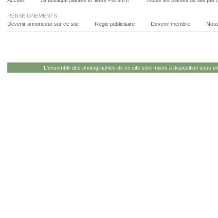
Accueil
La boutique plantes et fleurs Florum.fr
Toutes les plantes du site par 
RENSEIGNEMENTS
Devenir annonceur sur ce site
Regie publicitaire
Devenir membre
Nous
L'ensemble des photographies de ce site sont mises à disposition sous u