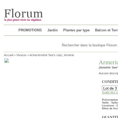
Chargement...
PROMOTIONS
Jardin
Plantes par type
Balcon et Ter
Accueil
>
Vivaces
>
Achat Armérie 'bee's ruby', Armérie
Armeria
(Armérie 'bee'
Aucune descrip
CONDIT
Guide des c
Présentation
Taille : Tail
Livraison :
Délai de livr
QUANTIT