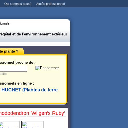
Qui sommes nous?
Accès professionnel
ionnels
gétal et de l'environnement extérieur
te plante ?
ssionnel proche de :
eille
sionnels en ligne :
s HUCHET (Plantes de terre
hododendron 'Wilgen's Ruby'