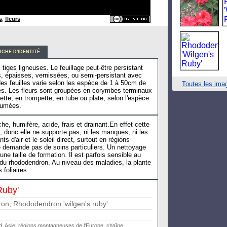
s
,
fleurs
ICHE D'IDENTITÉ
tiges ligneuses. Le feuillage peut-être persistant
es, épaisses, vernissées, ou semi-persistant avec
 des feuilles varie selon les espèce de 1 à 50cm de
Toutes les ima
iques. Les fleurs sont groupées en corymbes terminaux
ette, en trompette, en tube ou plate, selon l'espèce
rfumées.
e, humifère, acide, frais et drainant.En effet cette
, donc elle ne supporte pas, ni les manques, ni les
s d'air et le soleil direct, surtout en régions
 demande pas de soins particuliers. Un nettoyage
ne taille de formation. Il est parfois sensible au
e du rhododendron. Au niveau des maladies, la plante
 foliaires.
Ruby'
n, Rhododendron 'wilgen's ruby'
, Asie, régions montagneuses de l'Europe, chaîne