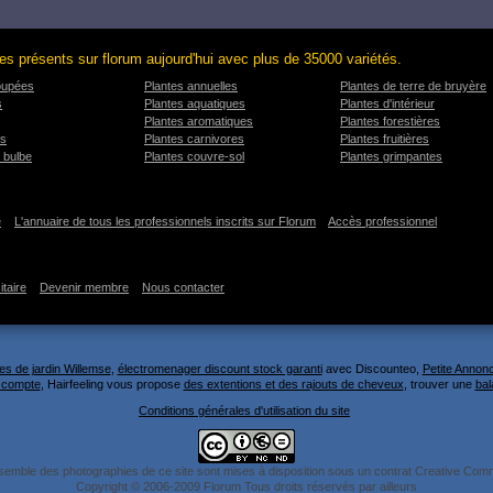
es présents sur florum aujourd'hui avec plus de 35000 variétés.
oupées
Plantes annuelles
Plantes de terre de bruyère
s
Plantes aquatiques
Plantes d'intérieur
Plantes aromatiques
Plantes forestières
es
Plantes carnivores
Plantes fruitières
 bulbe
Plantes couvre-sol
Plantes grimpantes
e
L'annuaire de tous les professionnels inscrits sur Florum
Accès professionnel
itaire
Devenir membre
Nous contacter
es de jardin Willemse
,
électromenager discount stock garanti
avec Discounteo,
Petite Annon
e compte
, Hairfeeling vous propose
des extentions et des rajouts de cheveux
, trouver une
bal
Conditions générales d'utilisation du site
semble des photographies de ce site sont mises à disposition sous un contrat Creative Co
Copyright © 2006-2009 Florum Tous droits réservés par ailleurs