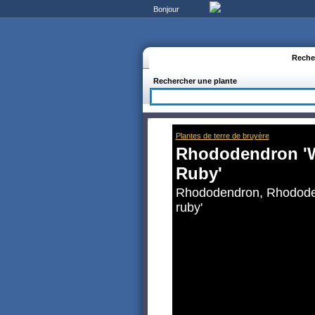
Bonjour
Reche
Rechercher une plante
Plantes de terre de bruyère
Rhododendron 'W
Ruby'
Rhododendron, Rhododen
ruby'