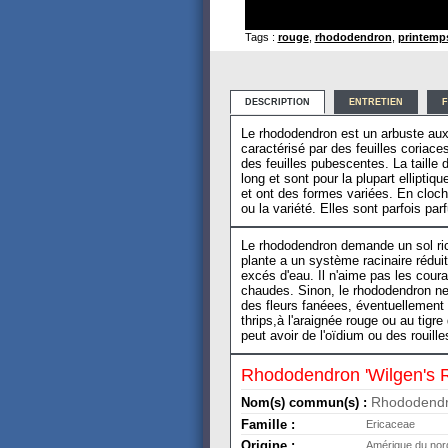
Tags :
rouge
,
rhododendron
,
printemp
DESCRIPTION
ENTRETIEN
F
Le rhododendron est un arbuste aux 
caractérisé par des feuilles coriac
des feuilles pubescentes. La taille
long et sont pour la plupart ellipt
et ont des formes variées. En cloch
ou la variété. Elles sont parfois pa
Le rhododendron demande un sol rich
plante a un système racinaire réduit
excés d'eau. Il n'aime pas les courant
chaudes. Sinon, le rhododendron ne
des fleurs fanéees, éventuellement u
thrips,à l'araignée rouge ou au tigr
peut avoir de l'oïdium ou des rouilles
Rhododendron 'Wilgen's 
Rhododendro
Nom(s) commun(s) :
Famille :
Ericaceae
Origine :
Amérique du nord