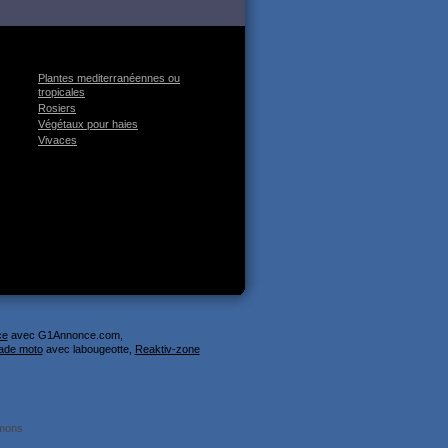
Plantes mediterranéennes ou
tropicales
Rosiers
Végétaux pour haies
Vivaces
ce
avec G1Annonce.com,
ade moto
avec labougeotte,
Reaktiv-zone
mmons