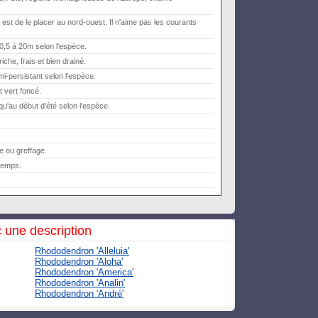
 est de le placer au nord-ouest. Il n'aime pas les courants
 0,5 à 20m selon l'espèce.
iche, frais et bien drainé.
i-persistant selon l'espèce.
vert foncé.
squ'au début d'été selon l'espèce.
e ou greffage.
temps.
 une description
Rhododendron 'Alleluia'
Rhododendron 'Aloha'
Rhododendron 'America'
Rhododendron 'Analin'
Rhododendron 'André'