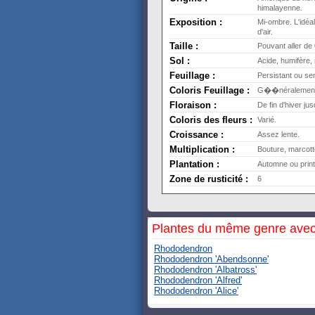
himalayenne.
Exposition :
Mi-ombre. L'idéal
d'air.
Taille :
Pouvant aller de
Sol :
Acide, humifère, r
Feuillage :
Persistant ou sem
Coloris Feuillage :
G��néralement 
Floraison :
De fin d'hiver ju
Coloris des fleurs :
Varié.
Croissance :
Assez lente.
Multiplication :
Bouture, marcott
Plantation :
Automne ou prin
Zone de rusticité :
6
Plantes du même genre avec
Rhododendron
Rhododendron 'Abendsonne'
Rhododendron 'Albatross'
Rhododendron 'Alfred'
Rhododendron 'Alice'