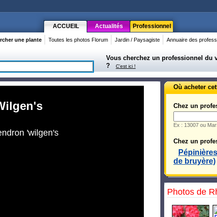
ACCUEIL
Actualités
Professionnel
rcher une plante
Toutes les photos Florum
Jardin / Paysagiste
Annuaire des profess
Vous cherchez un professionnel du vé
?
C'est ici !
Où acheter cet
ilgen's
Chez un profe
Ex : 13007 ou Mars
dron 'wilgen's
Chez un profes
Pépinière
de bruyère)
Photos de R