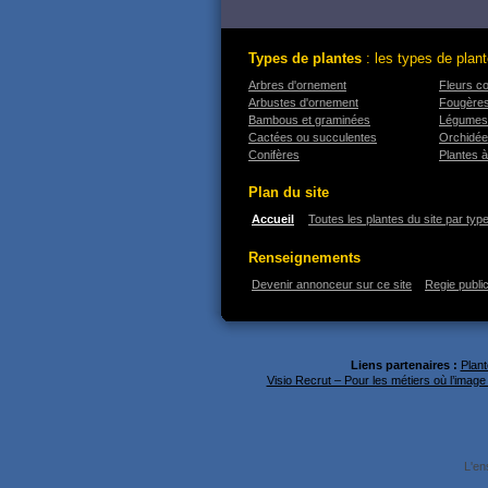
Types de plantes
: les types de plant
Arbres d'ornement
Fleurs c
Arbustes d'ornement
Fougère
Bambous et graminées
Légumes
Cactées ou succulentes
Orchidé
Conifères
Plantes à
Plan du site
Accueil
Toutes les plantes du site par typ
Renseignements
Devenir annonceur sur ce site
Regie public
Liens partenaires :
Plant
Visio Recrut – Pour les métiers où l’imag
L'en