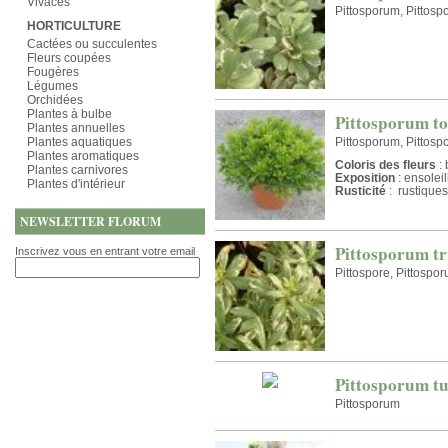
Vivaces
Pittosporum, Pittos
HORTICULTURE
Cactées ou succulentes
Fleurs coupées
Fougères
Légumes
Orchidées
Plantes à bulbe
Pittosporum to
Plantes annuelles
Plantes aquatiques
Pittosporum, Pittosp
Plantes aromatiques
Coloris des fleurs
: 
Plantes carnivores
Exposition
: ensolei
Plantes d'intérieur
Rusticité
: rustiques
NEWSLETTER FLORUM
Pittosporum t
Inscrivez vous en entrant votre email
Pittospore, Pittospo
Pittosporum tu
Pittosporum