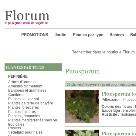
Chargement...
PROMOTIONS
Jardin
Plantes par type
Rosiers
Bal
PLANTES PAR TYPES
Pittosporum
PÉPINIÈRE
Arbres d'ornement
36 plante(s) trouvée(s) ayant pour nom commu
Arbustes d'ornement
Bambous et graminées
Pittosporum t
Conifères
Plantes couvre-sol
Pittosporum, Pittosp
Plantes de terre de bruyère
Coloris des fleurs
: 
Plantes forestières
Exposition
: ensolei
Plantes fruitières
Rusticité
: rustiques
Plantes grimpantes
Plantes mediterranéennes ou
tropicales
Rosiers
Pittosporum to
Végétaux pour haies