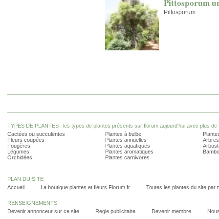
Pittosporum u
Pittosporum
TYPES DE PLANTES : les types de plantes présents sur florum aujourd'hui avec plus de 
Cactées ou succulentes
Plantes à bulbe
Plantes
Fleurs coupées
Plantes annuelles
Arbres
Fougères
Plantes aquatiques
Arbust
Légumes
Plantes aromatiques
Bambo
Orchidées
Plantes carnivores
PLAN DU SITE
Accueil
La boutique plantes et fleurs Florum.fr
Toutes les plantes du site par 
RENSEIGNEMENTS
Devenir annonceur sur ce site
Regie publicitaire
Devenir membre
Nous