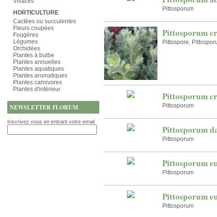
Vivaces
Pittosporum
HORTICULTURE
Cactées ou succulentes
Fleurs coupées
Pittosporum cr
Fougères
Légumes
Pittospore, Pittospo
Orchidées
Plantes à bulbe
Plantes annuelles
Plantes aquatiques
Plantes aromatiques
Plantes carnivores
Plantes d'intérieur
Pittosporum cr
Pittosporum
NEWSLETTER FLORUM
Inscrivez vous en entrant votre email
Pittosporum da
Pittosporum
Pittosporum e
Pittosporum
Pittosporum eu
Pittosporum