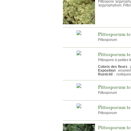
Pittospore 'argyrophyl
'argyrophyllum, Pitt
Pittosporum t
Pittosporum
Pittosporum t
Pittospore à petites 
Coloris des fleurs
: 
Exposition
: ensolei
Rusticité
: rustiques
Pittosporum te
Pittosporum
Pittosporum te
Pittosporum
Pittosporum te