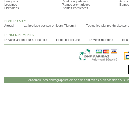
Fougères
Plantes aquatiques
Arbust
Légumes
Plantes aromatiques
Bambo
Orchidées
Plantes carnivores
PLAN DU SITE
Accueil
La boutique plantes et fleurs Florum.fr
Toutes les plantes du site par 
RENSEIGNEMENTS
Devenir annonceur sur ce site
Regie publicitaire
Devenir membre
Nous
L'ensemble des photographies de ce site sont mises à disposition sous u