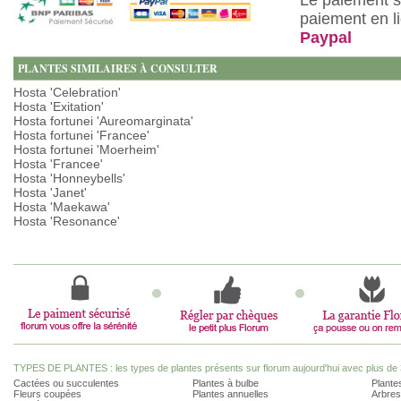
Le paiement s
paiement en l
Paypal
PLANTES SIMILAIRES À CONSULTER
Hosta 'Celebration'
Hosta 'Exitation'
Hosta fortunei 'Aureomarginata'
Hosta fortunei 'Francee'
Hosta fortunei 'Moerheim'
Hosta 'Francee'
Hosta 'Honneybells'
Hosta 'Janet'
Hosta 'Maekawa'
Hosta 'Resonance'
TYPES DE PLANTES : les types de plantes présents sur florum aujourd'hui avec plus de 
Cactées ou succulentes
Plantes à bulbe
Plantes
Fleurs coupées
Plantes annuelles
Arbres