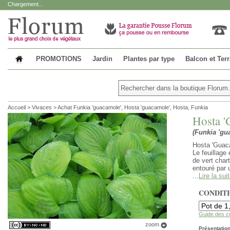
Chargement...
PROMOTIONS
Jardin
Plantes par type
Balcon et Ter
Accueil
>
Vivaces
>
Achat Funkia 'guacamole', Hosta 'guacamole', Hosta, Funkia
Hosta '
(Funkia 'gu
Hosta 'Guaca
Le feuillage
de vert char
entouré par 
...
Lire la sui
CONDIT
Guide des c
zoom
Présentation 