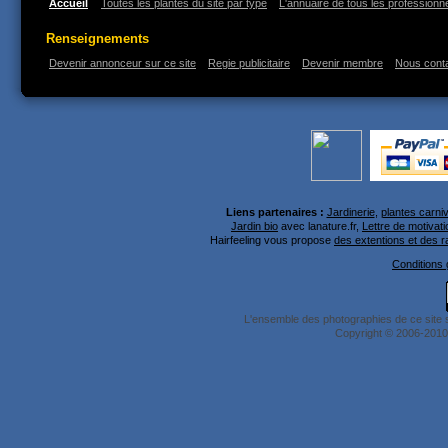
Accueil
Toutes les plantes du site par type
L'annuaire de tous les professionne
Renseignements
Devenir annonceur sur ce site
Regie publicitaire
Devenir membre
Nous cont
Liens partenaires :
Jardinerie
,
plantes carni
Jardin bio
avec lanature.fr,
Lettre de motivati
Hairfeeling vous propose
des extentions et des 
Conditions g
L'ensemble des photographies de ce site 
Copyright © 2006-2010 