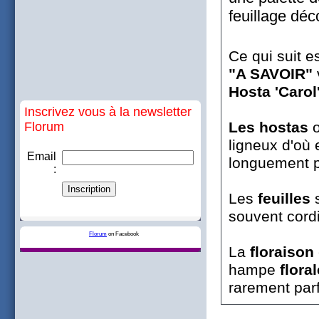
feuillage déco
Ce qui suit e
"A SAVOIR"
Hosta 'Carol
Inscrivez vous à la newsletter
Les hostas
Florum
ligneux d'où 
Email
longuement p
:
Les
feuilles
s
souvent cordi
Florum
on Facebook
La
floraison
hampe
floral
rarement par