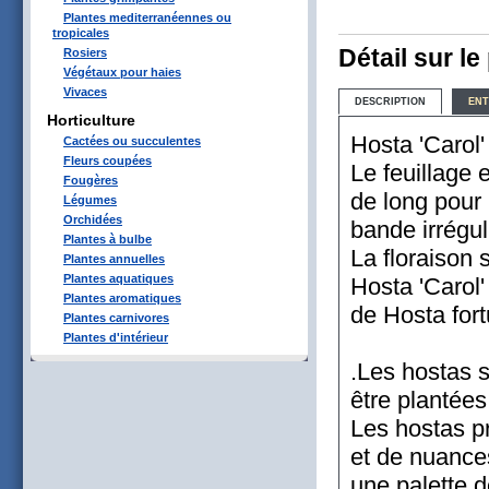
Plantes mediterranéennes ou
tropicales
Détail sur le
Rosiers
Végétaux pour haies
Vivaces
DESCRIPTION
ENT
Horticulture
Hosta 'Carol'
Cactées ou succulentes
Fleurs coupées
Le feuillage 
Fougères
de long pour
Légumes
Orchidées
bande irrégul
Plantes à bulbe
La floraison s
Plantes annuelles
Plantes aquatiques
Hosta 'Carol'
Plantes aromatiques
de Hosta fort
Plantes carnivores
Plantes d'intérieur
.Les hostas 
être plantées
Les hostas p
et de nuances
une palette d