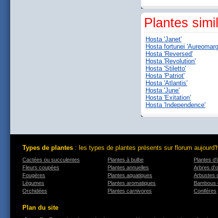
Plantes simi
Hosta 'Janet'
Hosta fortunei 'Aureomarg
Hosta 'Reversed'
Hosta 'Revolution'
Hosta 'Stiletto'
Hosta 'Patriot'
Hosta 'Atlantis'
Hosta 'June'
Hosta 'Exitation'
Hosta 'Independence'
Types de plantes
: les types de plantes présents sur florum aujourd'
Cactées ou succulentes
Plantes à bulbe
Plantes d'i
Fleurs coupées
Plantes annuelles
Arbres d'
Fougères
Plantes aquatiques
Arbustes 
Légumes
Plantes aromatiques
Bambous 
Orchidées
Plantes carnivores
Conifères
Plan du site