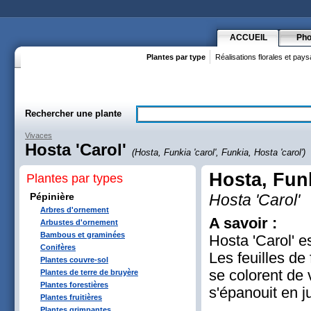
ACCUEIL
Pho
Plantes par type
Réalisations florales et pay
Rechercher une plante
Vivaces
Hosta 'Carol'
(Hosta, Funkia 'carol', Funkia, Hosta 'carol')
Hosta, Funk
Plantes par types
Pépinière
Hosta 'Carol'
Arbres d'ornement
A savoir :
Arbustes d'ornement
Bambous et graminées
Hosta 'Carol' e
Conifères
Les feuilles d
Plantes couvre-sol
se colorent de 
Plantes de terre de bruyère
Plantes forestières
s'épanouit en ju
Plantes fruitières
Plantes grimpantes