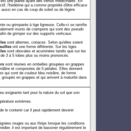
fs est une plante ayant des vertus médicinales. En
actif, l'hédérine qui a comme propriété d'être efficace
ge aussi en cas de coup de soleil ou de légère
te ou grimpante à tige ligneuse. Celle-ci se ramifie
galement munis de crampons qui sont des pseudo
 afin de grimper sur des supports verticaux.
lles
sont alternes, coriaces. Selon qu'elles soient
euilles
ont une forme différente. Sur les tiges
lles
sont obovales et acuminées tandis que sur les
s de 3 à 5 lobes plus ou moins prononcés.
urs
sont réunies en ombelles groupées en grappes
erdâtre et composées de 5 pétales. Elles donnent
es qui sont de couleur bleu noirâtre, de forme
 groupés en grappes et qui arrivent à maturité dans
eu exigeante tant pour la nature du sol que son
mpérature extrèmes.
 de le contenir car il peut rapidement devenir
aignées rouges ou aux thrips lorsque les conditions
édier, il est important de bassiner régulièrement le