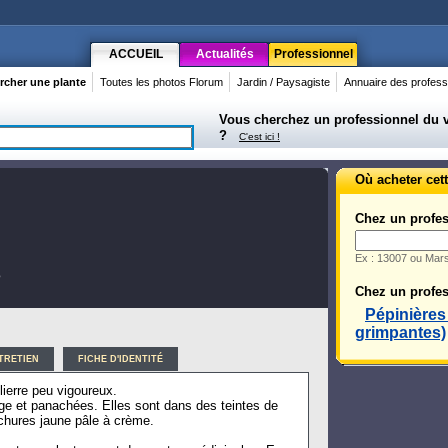
ACCUEIL
Actualités
Professionnel
rcher une plante
Toutes les photos Florum
Jardin / Paysagiste
Annuaire des profess
Vous cherchez un professionnel du vé
?
C'est ici !
Où acheter cett
Chez un profes
Ex : 13007 ou Mars
e
Chez un profes
Pépinière
grimpantes)
TRETIEN
FICHE D'IDENTITÉ
lierre peu vigoureux.
nge et panachées. Elles sont dans des teintes de
achures jaune pâle à crème.