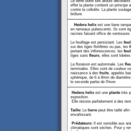
Le lierre outre ses atouts décorati
effet la plante contient un principe 
contre la cellulite. La plante soula
brûlure.
Hedera helix
est une liane rampan
en rameaux pubescents. Ils sont é
racines faisant office de ventouses
Le feuillage est persistant. Les
feui
sur des tiges florifères ou pas, les
f
portant des inflorescences, les
feui
tiges sans
fleurs
, elles sont lobée
La floraison est automnale. Les
fle
terminales. Elles sont de couleur v
naissance à des
fruits
, appelés bai
sphérique, de 6 à 8mm de diamètre,
le seconde partie de l'hiver.
Hedera helix
est une
plante
très p
exposition.
Elle résiste parfaitement à des te
Taille:
Le
lierre
peut être taillé afin
envahissant.
Prédateurs:
Il est sensible aux ar
climatiques sont sèches. Pour y rem