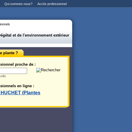
Qui sommes nous?
Accès professionnel
ionnels
gétal et de l'environnement extérieur
e plante ?
sionnel proche de :
eille
sionnels en ligne :
s HUCHET (Plantes