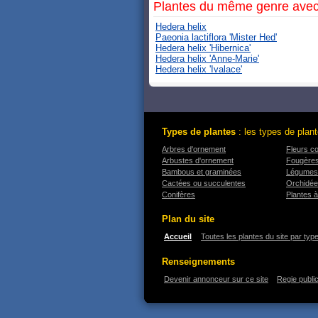
Plantes du même genre avec
Hedera helix
Paeonia lactiflora 'Mister Hed'
Hedera helix 'Hibernica'
Hedera helix 'Anne-Marie'
Hedera helix 'Ivalace'
Types de plantes
: les types de plant
Arbres d'ornement
Fleurs c
Arbustes d'ornement
Fougère
Bambous et graminées
Légumes
Cactées ou succulentes
Orchidé
Conifères
Plantes à
Plan du site
Accueil
Toutes les plantes du site par typ
Renseignements
Devenir annonceur sur ce site
Regie public