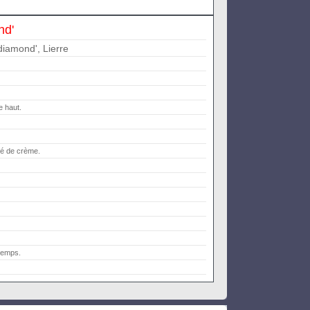
nd'
e diamond', Lierre
e haut.
hé de crème.
temps.