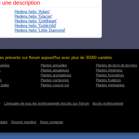
 une description
Hedera helix 'Adam'
Hedera helix 'Glacier'
Hedera helix 'Goldheart'
Hedera helix 'Goldchild'
Hedera helix 'Little Diamond'
es présents sur florum aujourd'hui avec plus de 35000 variétés.
oupées
Plantes annuelles
Plantes de terre de bruyère
s
Plantes aquatiques
Plantes d'intérieur
Plantes aromatiques
Plantes forestières
es
Plantes carnivores
Plantes fruitières
 bulbe
Plantes couvre-sol
Plantes grimpantes
e
L'annuaire de tous les professionnels inscrits sur Florum
Accès professionnel
itaire
Devenir membre
Nous contacter