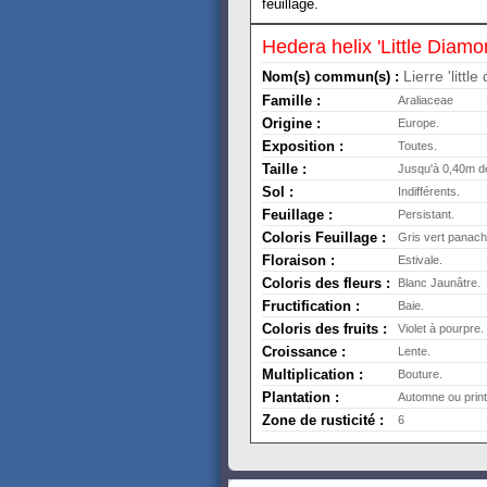
feuillage.
Hedera helix 'Little Diamo
Lierre 'littl
Nom(s) commun(s) :
Famille :
Araliaceae
Origine :
Europe.
Exposition :
Toutes.
Taille :
Jusqu'à 0,40m d
Sol :
Indifférents.
Feuillage :
Persistant.
Coloris Feuillage :
Gris vert panac
Floraison :
Estivale.
Coloris des fleurs :
Blanc Jaunâtre.
Fructification :
Baie.
Coloris des fruits :
Violet à pourpre.
Croissance :
Lente.
Multiplication :
Bouture.
Plantation :
Automne ou prin
Zone de rusticité :
6