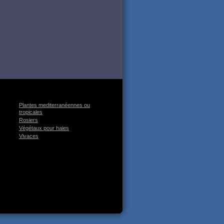
Plantes mediterranéennes ou
tropicales
Rosiers
Végétaux pour haies
Vivaces