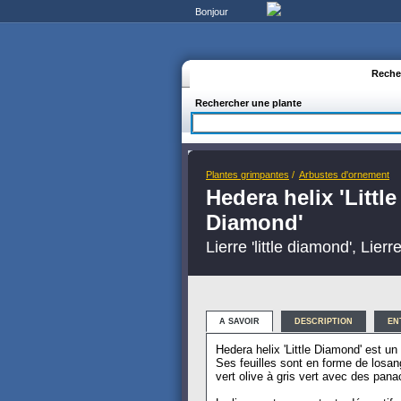
Bonjour
Reche
Rechercher une plante
Plantes grimpantes
/
Arbustes d'ornement
Hedera helix 'Little
Diamond'
Lierre 'little diamond', Lierr
A SAVOIR
DESCRIPTION
EN
Hedera helix 'Little Diamond' est un 
Ses feuilles sont en forme de losa
vert olive à gris vert avec des pan