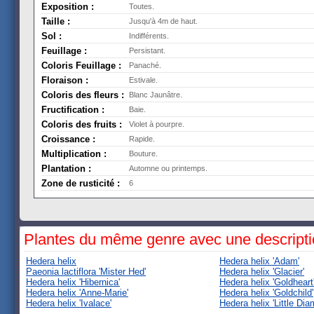
Exposition :
Toutes.
Taille :
Jusqu'à 4m de haut.
Sol :
Indifférents.
Feuillage :
Persistant.
Coloris Feuillage :
Panaché.
Floraison :
Estivale.
Coloris des fleurs :
Blanc Jaunâtre.
Fructification :
Baie.
Coloris des fruits :
Violet à pourpre.
Croissance :
Rapide.
Multiplication :
Bouture.
Plantation :
Automne ou printemps.
Zone de rusticité :
6
Plantes du même genre avec une descript
Hedera helix
Hedera helix 'Adam'
Paeonia lactiflora 'Mister Hed'
Hedera helix 'Glacier'
Hedera helix 'Hibernica'
Hedera helix 'Goldheart
Hedera helix 'Anne-Marie'
Hedera helix 'Goldchild'
Hedera helix 'Ivalace'
Hedera helix 'Little Dia