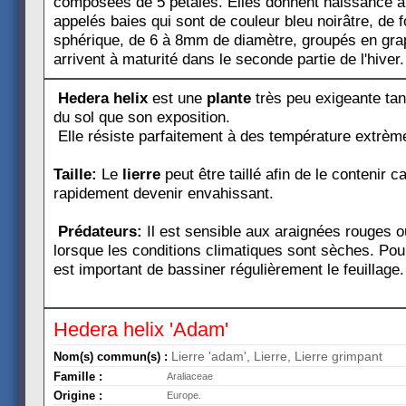
composées de 5 pétales. Elles donnent naissance 
appelés baies qui sont de couleur bleu noirâtre, de 
sphérique, de 6 à 8mm de diamètre, groupés en gra
arrivent à maturité dans le seconde partie de l'hiver.
Hedera helix
est une
plante
très peu exigeante tan
du sol que son exposition.
Elle résiste parfaitement à des température extrèm
Taille:
Le
lierre
peut être taillé afin de le contenir ca
rapidement devenir envahissant.
Prédateurs:
Il est sensible aux araignées rouges o
lorsque les conditions climatiques sont sèches. Pour
est important de bassiner régulièrement le feuillage.
Hedera helix 'Adam'
Lierre 'adam', Lierre, Lierre grimpant
Nom(s) commun(s) :
Famille :
Araliaceae
Origine :
Europe.