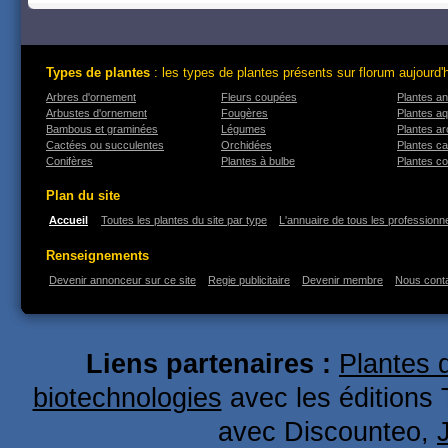
Types de plantes
: les types de plantes présents sur florum aujourd'
Arbres d'ornement
Fleurs coupées
Plantes an
Arbustes d'ornement
Fougères
Plantes a
Bambous et graminées
Légumes
Plantes a
Cactées ou succulentes
Orchidées
Plantes ca
Conifères
Plantes à bulbe
Plantes co
Plan du site
Accueil
Toutes les plantes du site par type
L'annuaire de tous les professionne
Renseignements
Devenir annonceur sur ce site
Regie publicitaire
Devenir membre
Nous cont
Liens partenaires :
Plantes 
biotechnologies
avec les éditions 
avec Discounteo,