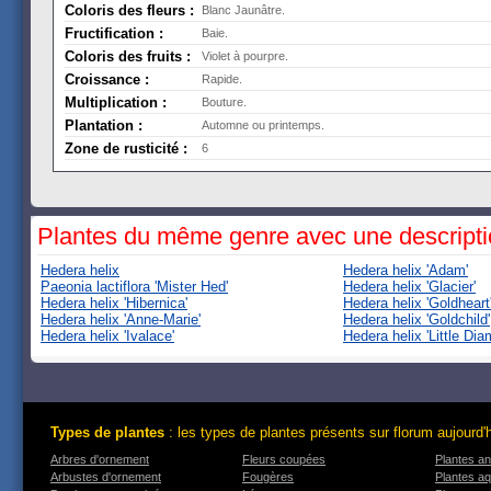
Coloris des fleurs :
Blanc Jaunâtre.
Fructification :
Baie.
Coloris des fruits :
Violet à pourpre.
Croissance :
Rapide.
Multiplication :
Bouture.
Plantation :
Automne ou printemps.
Zone de rusticité :
6
Plantes du même genre avec une descript
Hedera helix
Hedera helix 'Adam'
Paeonia lactiflora 'Mister Hed'
Hedera helix 'Glacier'
Hedera helix 'Hibernica'
Hedera helix 'Goldheart
Hedera helix 'Anne-Marie'
Hedera helix 'Goldchild'
Hedera helix 'Ivalace'
Hedera helix 'Little Dia
Types de plantes
: les types de plantes présents sur florum aujourd'
Arbres d'ornement
Fleurs coupées
Plantes an
Arbustes d'ornement
Fougères
Plantes a