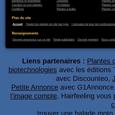
Bambous et graminées
Légumes
Plantes a
Cactées ou succulentes
Orchidées
Plantes ca
Conifères
Plantes à bulbe
Plantes co
Plan du site
Accueil
Toutes les plantes du site par type
L'annuaire de tous les professionne
Renseignements
Devenir annonceur sur ce site
Regie publicitaire
Devenir membre
Nous cont
Liens partenaires :
Plantes 
biotechnologies
avec les éditions 
avec Discounteo,
Petite Annonce
avec G1Annonce
l’image compte
, Hairfeeling vous
c
trouver une
balade moto