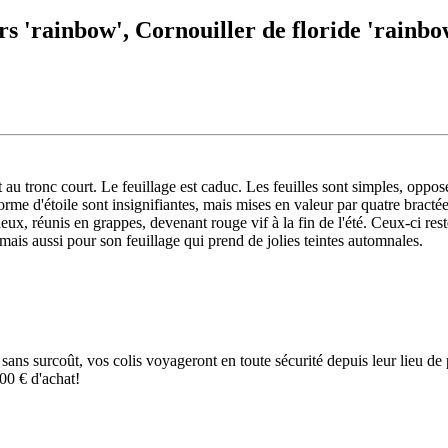
rs 'rainbow', Cornouiller de floride 'rainbo
t au tronc court. Le feuillage est caduc. Les feuilles sont simples, oppo
me d'étoile sont insignifiantes, mais mises en valeur par quatre bractées
uleux, réunis en grappes, devenant rouge vif à la fin de l'été. Ceux-ci re
s, mais aussi pour son feuillage qui prend de jolies teintes automnales.
e sans surcoût, vos colis voyageront en toute sécurité depuis leur lieu d
00 € d'achat!