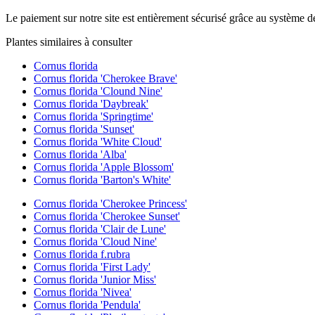
Le paiement sur notre site est entièrement sécurisé grâce au système d
Plantes similaires à consulter
Cornus florida
Cornus florida 'Cherokee Brave'
Cornus florida 'Clound Nine'
Cornus florida 'Daybreak'
Cornus florida 'Springtime'
Cornus florida 'Sunset'
Cornus florida 'White Cloud'
Cornus florida 'Alba'
Cornus florida 'Apple Blossom'
Cornus florida 'Barton's White'
Cornus florida 'Cherokee Princess'
Cornus florida 'Cherokee Sunset'
Cornus florida 'Clair de Lune'
Cornus florida 'Cloud Nine'
Cornus florida f.rubra
Cornus florida 'First Lady'
Cornus florida 'Junior Miss'
Cornus florida 'Nivea'
Cornus florida 'Pendula'