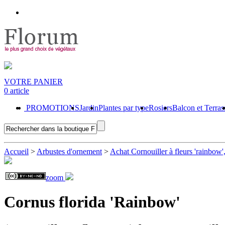
VOTRE PANIER
0 article
PROMOTIONS
Jardin
Plantes par type
Rosiers
Balcon et Terras
Accueil
>
Arbustes d'ornement
>
Achat Cornouiller à fleurs 'rainbow',
zoom
Cornus florida 'Rainbow'