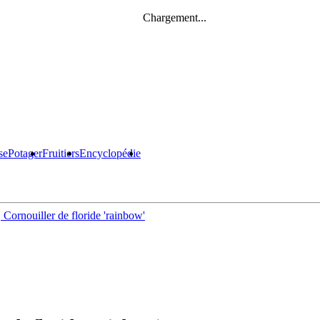
Chargement...
se
Potager
Fruitiers
Encyclopédie
 Cornouiller de floride 'rainbow'