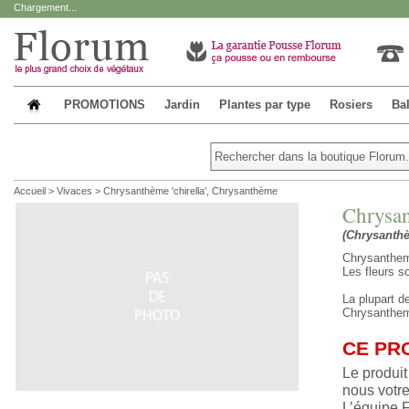
Chargement...
PROMOTIONS
Jardin
Plantes par type
Rosiers
Bal
Accueil
>
Vivaces
>
Chrysanthème 'chirella', Chrysanthème
Chrysan
(Chrysanthè
Chrysanthemu
Les fleurs s
La plupart d
Chrysanthem
CE PR
Le produit
nous votre
L’équipe 