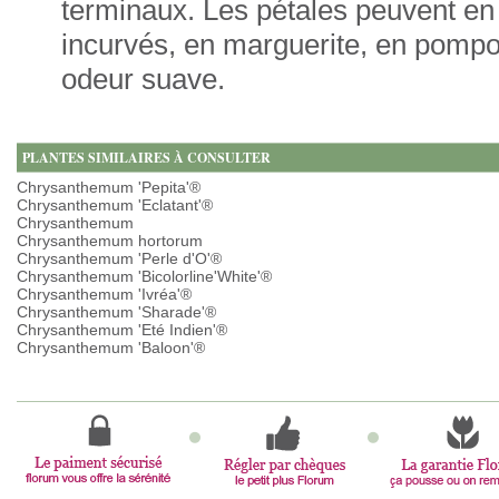
terminaux. Les pétales peuvent en f
incurvés, en marguerite, en pompo
odeur suave.
PLANTES SIMILAIRES À CONSULTER
Chrysanthemum 'Pepita'®
Chrysanthemum 'Eclatant'®
Chrysanthemum
Chrysanthemum hortorum
Chrysanthemum 'Perle d'O'®
Chrysanthemum 'Bicolorline'White'®
Chrysanthemum 'Ivréa'®
Chrysanthemum 'Sharade'®
Chrysanthemum 'Eté Indien'®
Chrysanthemum 'Baloon'®