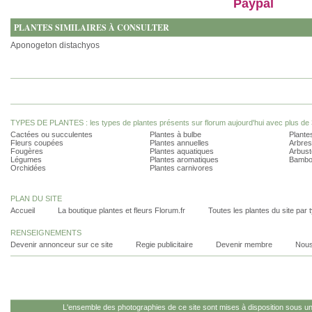
Paypal
PLANTES SIMILAIRES À CONSULTER
Aponogeton distachyos
TYPES DE PLANTES : les types de plantes présents sur florum aujourd'hui avec plus de 
Cactées ou succulentes
Plantes à bulbe
Plantes
Fleurs coupées
Plantes annuelles
Arbres
Fougères
Plantes aquatiques
Arbust
Légumes
Plantes aromatiques
Bambo
Orchidées
Plantes carnivores
PLAN DU SITE
Accueil
La boutique plantes et fleurs Florum.fr
Toutes les plantes du site par 
RENSEIGNEMENTS
Devenir annonceur sur ce site
Regie publicitaire
Devenir membre
Nous
L'ensemble des photographies de ce site sont mises à disposition sous u