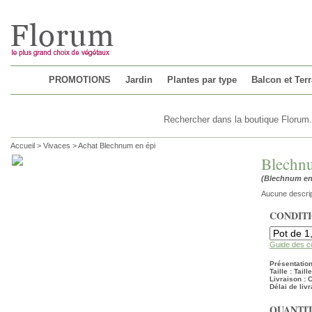
Chargement...
PROMOTIONS
Jardin
Plantes par type
Balcon et Ter
Accueil
>
Vivaces
>
Achat Blechnum en épi
Blechnu
(Blechnum en
Aucune descrip
CONDIT
Guide des c
Présentation 
Taille : Tail
Livraison :
Délai de livr
QUANTIT