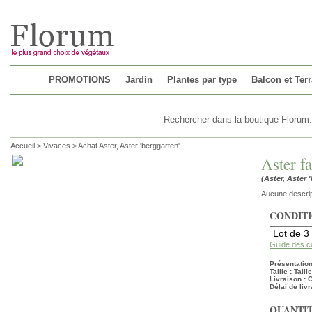
Chargement...
PROMOTIONS
Jardin
Plantes par type
Balcon et Ter
Accueil
>
Vivaces
>
Achat Aster, Aster 'berggarten'
Aster fa
(Aster, Aster 
Aucune descrip
CONDIT
Guide des c
Présentation
Taille : Tail
Livraison :
Délai de livr
QUANTIT