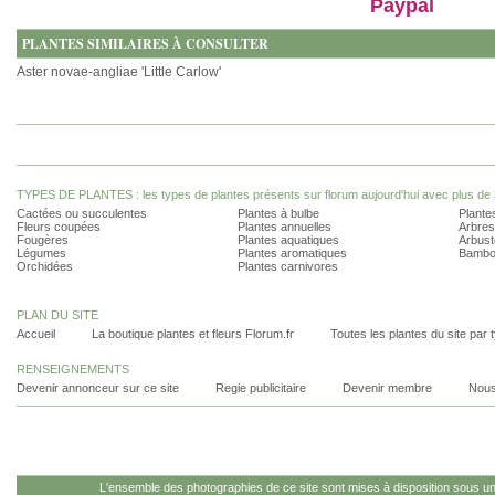
Paypal
PLANTES SIMILAIRES À CONSULTER
Aster novae-angliae 'Little Carlow'
TYPES DE PLANTES : les types de plantes présents sur florum aujourd'hui avec plus de 
Cactées ou succulentes
Plantes à bulbe
Plantes
Fleurs coupées
Plantes annuelles
Arbres
Fougères
Plantes aquatiques
Arbust
Légumes
Plantes aromatiques
Bambo
Orchidées
Plantes carnivores
PLAN DU SITE
Accueil
La boutique plantes et fleurs Florum.fr
Toutes les plantes du site par 
RENSEIGNEMENTS
Devenir annonceur sur ce site
Regie publicitaire
Devenir membre
Nous
L'ensemble des photographies de ce site sont mises à disposition sous u