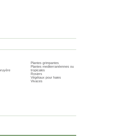
Plantes grimpantes
Plantes mediterranéennes ou
bruyère
tropicales
Rosiers
Végétaux pour haies
Vivaces