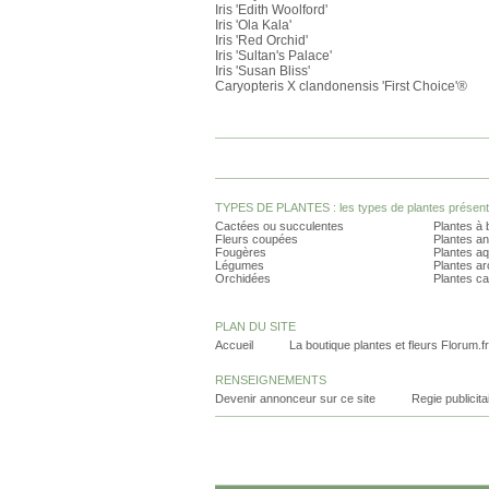
Iris 'Edith Woolford'
Iris 'Ola Kala'
Iris 'Red Orchid'
Iris 'Sultan's Palace'
Iris 'Susan Bliss'
Caryopteris X clandonensis 'First Choice'®
TYPES DE PLANTES : les types de plantes présents 
Cactées ou succulentes
Plantes à 
Fleurs coupées
Plantes an
Fougères
Plantes a
Légumes
Plantes a
Orchidées
Plantes ca
PLAN DU SITE
Accueil
La boutique plantes et fleurs Florum.fr
RENSEIGNEMENTS
Devenir annonceur sur ce site
Regie publicita