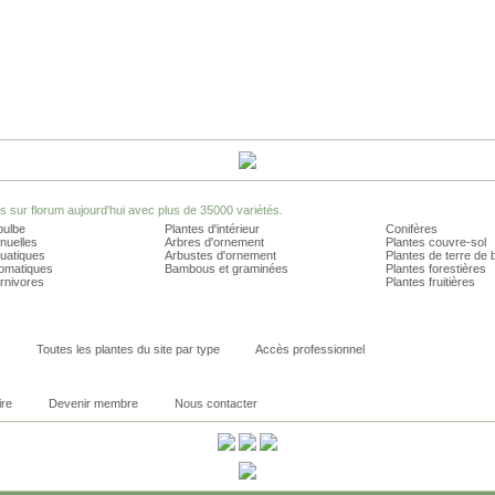
sur florum aujourd'hui avec plus de 35000 variétés.
bulbe
Plantes d'intérieur
Conifères
nuelles
Arbres d'ornement
Plantes couvre-sol
quatiques
Arbustes d'ornement
Plantes de terre de 
romatiques
Bambous et graminées
Plantes forestières
rnivores
Plantes fruitières
Toutes les plantes du site par type
Accès professionnel
ire
Devenir membre
Nous contacter