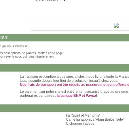
 BOUC
te qui vous intéresse.
es descriptions de plantes. Mettez cette page
ur revenir nous voir plus régulièrement.
La livraison est confiée à des spécialistes, nous livrons toute la Fran
toute sécurité depuis leur lieu de production jusqu'à chez vous.
Nos frais de transport ont été réduits au maximum et sont offerts 
Le paiement sur notre site est entièrement sécurisé grâce au système
partenaires bancaires :
la banque BNP et Paypal
Iris 'Spirit of Memphis'
Camellia japonica 'Alain Barbe Torte'
Cichorium intybus