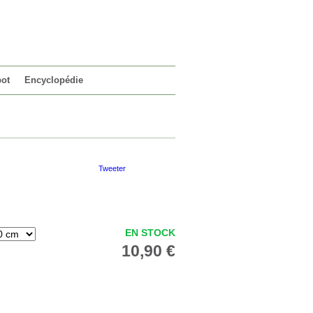
VOTRE PANIER
0 article
pot
Encyclopédie
Tweeter
EN STOCK
10,90 €