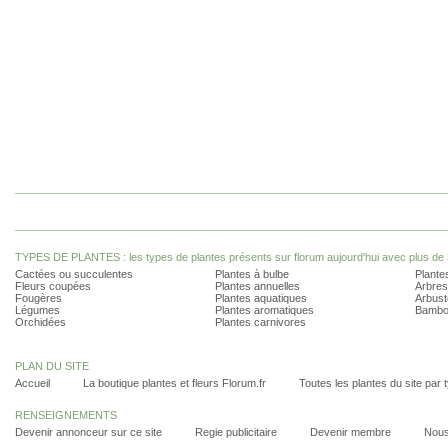
TYPES DE PLANTES : les types de plantes présents sur florum aujourd'hui avec plus de 
Cactées ou succulentes
Plantes à bulbe
Plantes
Fleurs coupées
Plantes annuelles
Arbres
Fougères
Plantes aquatiques
Arbust
Légumes
Plantes aromatiques
Bambo
Orchidées
Plantes carnivores
PLAN DU SITE
Accueil
La boutique plantes et fleurs Florum.fr
Toutes les plantes du site par 
RENSEIGNEMENTS
Devenir annonceur sur ce site
Regie publicitaire
Devenir membre
Nous