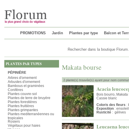
Chargement...
PROMOTIONS
Jardin
Plantes par type
Balcon et Ter
PLANTES PAR TYPES
Makata bourse
PÉPINIÈRE
Arbres d'ornement
2 plante(s) trouvée(s) ayant pour nom commun
Arbustes d'ornement
Bambous et graminées
Acacia leucoce
Conifères
Plantes couvre-sol
Bois bourro, Makata 
Plantes de terre de bruyère
Cassie blanc
Plantes forestières
Coloris des fleurs
: 
Plantes fruitières
Exposition
: ensolei
Plantes grimpantes
Rusticité
: gélives
Plantes mediterranéennes ou
tropicales
Rosiers
Leucaena leuc
Végétaux pour haies