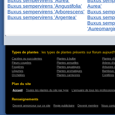
Buxus sempervirens 'Aurea'
Buxus semper
Buxus sempervirens 'Angustifolia'
Aurea'
Buxus sempervirens 'Arborescens'
Buxus sempe
Buxus sempervirens 'Argentea'
Buxus semper
Buxus semp
'Aureomargi
Types de plantes
: les types de plantes présents sur florum aujourd'
Cactées ou succulentes
Plantes à bulbe
Plantes d'i
Fleurs coupées
Plantes annuelles
Arbres d'
Fougères
Plantes aquatiques
Arbustes 
Légumes
Plantes aromatiques
Bambous 
Orchidées
Plantes carnivores
Conifères
Plan du site
Accueil
Toutes les plantes du site par type
L'annuaire de tous les professionne
Renseignements
Devenir annonceur sur ce site
Regie publicitaire
Devenir membre
Nous cont