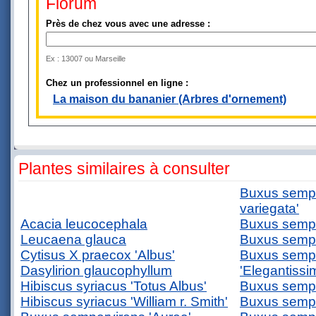
Florum
Près de chez vous avec une adresse :
Ex : 13007 ou Marseille
Chez un professionnel en ligne :
La maison du bananier (Arbres d'ornement)
Plantes similaires à consulter
Buxus sempe
variegata'
Acacia leucocephala
Buxus sempe
Leucaena glauca
Buxus sempe
Cytisus X praecox 'Albus'
Buxus semp
Dasylirion glaucophyllum
'Elegantissi
Hibiscus syriacus 'Totus Albus'
Buxus sempe
Hibiscus syriacus 'William r. Smith'
Buxus sempe