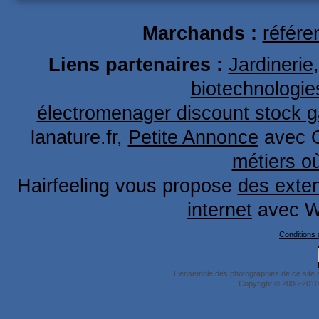
Marchands :
référe
Liens partenaires :
Jardinerie
biotechnologie
électromenager discount stock g
lanature.fr,
Petite Annonce
avec 
métiers o
Hairfeeling vous propose
des exten
internet
avec W
Conditions g
L'ensemble des photographies de ce site 
Copyright © 2006-2010 