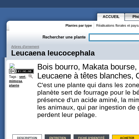
ACCUEIL
Pho
Plantes par type
Réalisations florales et pay
Rechercher une plante
Arbres d'ornement
Leucaena leucocephala
Bois bourro, Makata bourse,
Leucaene à têtes blanches, 
Tags :
vert
,
mimosa
,
C'est une plante qui dans les zone
plante
planète sert de fourrage pour le bé
présence d'un acide aminé, la mi
les animaux, qui par ingestion de 
perdent leur pelage.
DESCRIPTION
ENTRETIEN
FICHE D'IDENTITÉ
ACHETER