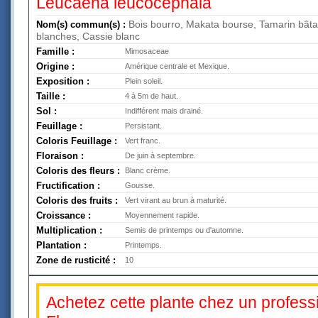
Leucaena leucocephala
Bois bourro, Makata bourse, Tamarin bâta
Nom(s) commun(s) :
blanches, Cassie blanc
Famille :
Mimosaceae
Origine :
Amérique centrale et Mexique.
Exposition :
Plein soleil.
Taille :
4 à 5m de haut.
Sol :
Indifférent mais drainé.
Feuillage :
Persistant.
Coloris Feuillage :
Vert franc.
Floraison :
De juin à septembre.
Coloris des fleurs :
Blanc crème.
Fructification :
Gousse.
Coloris des fruits :
Vert virant au brun à maturité.
Croissance :
Moyennement rapide.
Multiplication :
Semis de printemps ou d'automne.
Plantation :
Printemps.
Zone de rusticité :
10
Achetez cette plante chez un professi