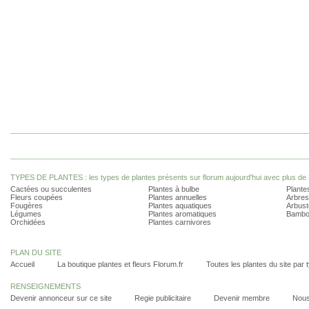
TYPES DE PLANTES : les types de plantes présents sur florum aujourd'hui avec plus de 
Cactées ou succulentes
Plantes à bulbe
Plantes
Fleurs coupées
Plantes annuelles
Arbres
Fougères
Plantes aquatiques
Arbust
Légumes
Plantes aromatiques
Bambo
Orchidées
Plantes carnivores
PLAN DU SITE
Accueil
La boutique plantes et fleurs Florum.fr
Toutes les plantes du site par 
RENSEIGNEMENTS
Devenir annonceur sur ce site
Regie publicitaire
Devenir membre
Nous