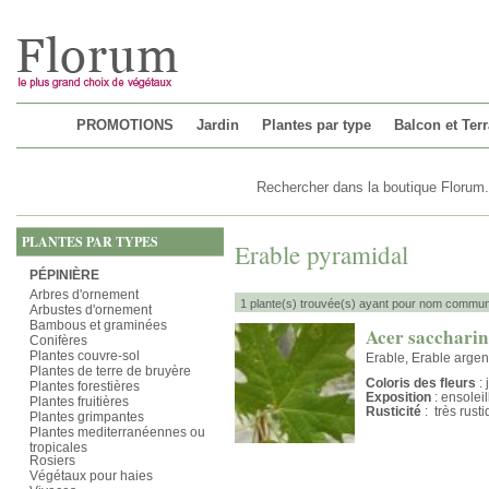
Chargement...
PROMOTIONS
Jardin
Plantes par type
Balcon et Ter
PLANTES PAR TYPES
Erable pyramidal
PÉPINIÈRE
Arbres d'ornement
1 plante(s) trouvée(s) ayant pour nom commun 
Arbustes d'ornement
Bambous et graminées
Acer saccharin
Conifères
Plantes couvre-sol
Erable, Erable argen
Plantes de terre de bruyère
Coloris des fleurs
: 
Plantes forestières
Exposition
: ensolei
Plantes fruitières
Rusticité
: très rust
Plantes grimpantes
Plantes mediterranéennes ou
tropicales
Rosiers
Végétaux pour haies