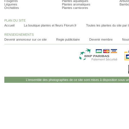
Fougères
Plantes aquatiques
Arbust
Légumes
Plantes aromatiques
Bambo
Orchidées
Plantes carnivores
PLAN DU SITE
Accueil
La boutique plantes et fleurs Florum.fr
Toutes les plantes du site par 
RENSEIGNEMENTS
Devenir annonceur sur ce site
Regie publicitaire
Devenir membre
Nous
L'ensemble des photographies de ce site sont mises à disposition sous u