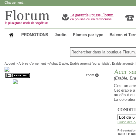
Chargement...
PROMOTIONS
Jardin
Plantes par type
Balcon et Ter
Accueil
>
Arbres d'ornement
>
Achat Erable, Erable argenté 'pyramidalis', Erable argenté,
Acer sa
zoom
(Erable, Er
C'est un arbr
Cet érable a
au début du
La coloratio
CONDIT
Guide des c
Présentation
Taille : H mo