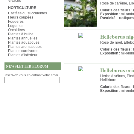
Vivaces
Rose de carême, Elle
HORTICULTURE
Coloris des fleurs
: 
Cactées ou succulentes
Exposition
: mi-omb
Fleurs coupées
Rusticité
: rustiques
Fougères
Légumes
Orchidées
Plantes à bulbe
Helleborus nig
Plantes annuelles
Plantes aquatiques
Rose de noël, Ellebo
Plantes aromatiques
Coloris des fleurs
: 
Plantes carnivores
Exposition
: mi-omb
Plantes d'intérieur
NEWSLETTER FLORUM
Helleborus ori
Inscrivez vous en entrant votre email
Herbe à sétons, Pied
Hellébore
Coloris des fleurs
: 
Exposition
: mi-omb