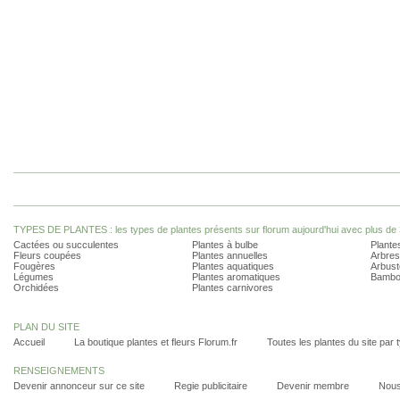
TYPES DE PLANTES : les types de plantes présents sur florum aujourd'hui avec plus de 
Cactées ou succulentes
Plantes à bulbe
Plantes
Fleurs coupées
Plantes annuelles
Arbres
Fougères
Plantes aquatiques
Arbust
Légumes
Plantes aromatiques
Bambo
Orchidées
Plantes carnivores
PLAN DU SITE
Accueil
La boutique plantes et fleurs Florum.fr
Toutes les plantes du site par 
RENSEIGNEMENTS
Devenir annonceur sur ce site
Regie publicitaire
Devenir membre
Nous