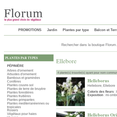
Chargement...
PROMOTIONS
Jardin
Plantes par type
Balcon et Ter
PLANTES PAR TYPES
Ellebore
PÉPINIÈRE
Arbres d'ornement
4 plante(s) trouvée(s) ayant pour nom commun 
Arbustes d'ornement
Bambous et graminées
Helleborus
Conifères
Plantes couvre-sol
Hellebore, Ellebore
Plantes de terre de bruyère
Coloris des fleurs
: 
Plantes forestières
Exposition
: mi-omb
Plantes fruitières
Plantes grimpantes
Plantes mediterranéennes ou
tropicales
Rosiers
Helleborus Ori
Végétaux pour haies