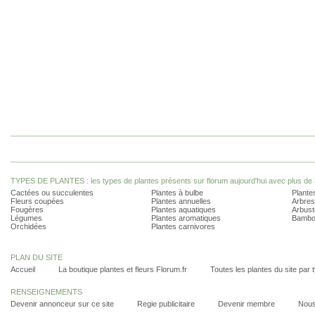
TYPES DE PLANTES : les types de plantes présents sur florum aujourd'hui avec plus de 
Cactées ou succulentes
Plantes à bulbe
Plantes
Fleurs coupées
Plantes annuelles
Arbres
Fougères
Plantes aquatiques
Arbust
Légumes
Plantes aromatiques
Bambo
Orchidées
Plantes carnivores
PLAN DU SITE
Accueil
La boutique plantes et fleurs Florum.fr
Toutes les plantes du site par 
RENSEIGNEMENTS
Devenir annonceur sur ce site
Regie publicitaire
Devenir membre
Nous