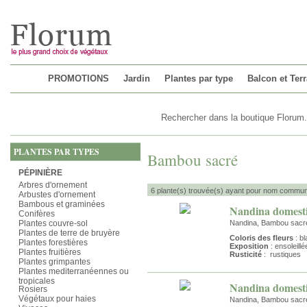
Chargement...
PROMOTIONS
Jardin
Plantes par type
Balcon et Ter
PLANTES PAR TYPES
Bambou sacré
PÉPINIÈRE
Arbres d'ornement
6 plante(s) trouvée(s) ayant pour nom commu
Arbustes d'ornement
Bambous et graminées
Nandina domest
Conifères
Plantes couvre-sol
Nandina, Bambou sacr
Plantes de terre de bruyère
Coloris des fleurs
: b
Plantes forestières
Exposition
: ensoleill
Plantes fruitières
Rusticité
: rustiques
Plantes grimpantes
Plantes mediterranéennes ou
tropicales
Nandina domesti
Rosiers
Végétaux pour haies
Nandina, Bambou sacr