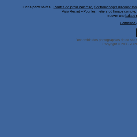
Liens partenaires :
Plantes de jardin Willemse
,
électromenager discount stoc
Visio Recrut – Pour les métiers où l’image compte
,
trouver une
balade 
Conditions g
L'ensemble des photographies de ce site 
Copyright © 2006-2009 