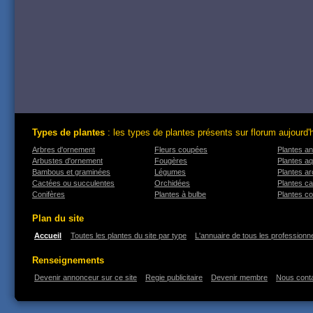
Types de plantes
: les types de plantes présents sur florum aujourd'
Arbres d'ornement
Fleurs coupées
Plantes an
Arbustes d'ornement
Fougères
Plantes a
Bambous et graminées
Légumes
Plantes a
Cactées ou succulentes
Orchidées
Plantes ca
Conifères
Plantes à bulbe
Plantes co
Plan du site
Accueil
Toutes les plantes du site par type
L'annuaire de tous les professionne
Renseignements
Devenir annonceur sur ce site
Regie publicitaire
Devenir membre
Nous cont