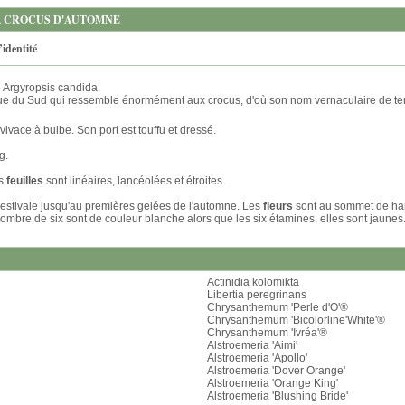
R, CROCUS D'AUTOMNE
’identité
Argyropsis candida.
rique du Sud qui ressemble énormément aux crocus, d'où son nom vernaculaire de 
vivace à bulbe. Son port est touffu et dressé.
g.
s
feuilles
sont linéaires, lancéolées et étroites.
 estivale jusqu'au premières gelées de l'automne. Les
fleurs
sont au sommet de hamp
u nombre de six sont de couleur blanche alors que les six étamines, elles sont jaunes
Actinidia kolomikta
Libertia peregrinans
Chrysanthemum 'Perle d'O'®
Chrysanthemum 'Bicolorline'White'®
Chrysanthemum 'Ivréa'®
Alstroemeria 'Aimi'
Alstroemeria 'Apollo'
Alstroemeria 'Dover Orange'
Alstroemeria 'Orange King'
Alstroemeria 'Blushing Bride'