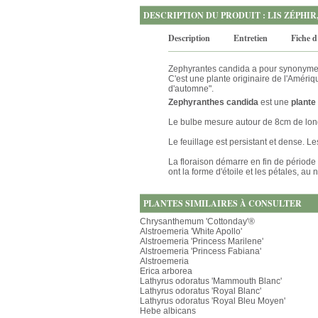
DESCRIPTION DU PRODUIT : LIS ZÉPHI
Description
Entretien
Fiche d
Zephyrantes candida a pour synonyme 
C'est une plante originaire de l'Amé
d'automne".
Zephyranthes candida
est une
plante
Le bulbe mesure autour de 8cm de lon
Le feuillage est persistant et dense. Le
La floraison démarre en fin de période
ont la forme d'étoile et les pétales, a
PLANTES SIMILAIRES À CONSULTER
Chrysanthemum 'Cottonday'®
Alstroemeria 'White Apollo'
Alstroemeria 'Princess Marilene'
Alstroemeria 'Princess Fabiana'
Alstroemeria
Erica arborea
Lathyrus odoratus 'Mammouth Blanc'
Lathyrus odoratus 'Royal Blanc'
Lathyrus odoratus 'Royal Bleu Moyen'
Hebe albicans