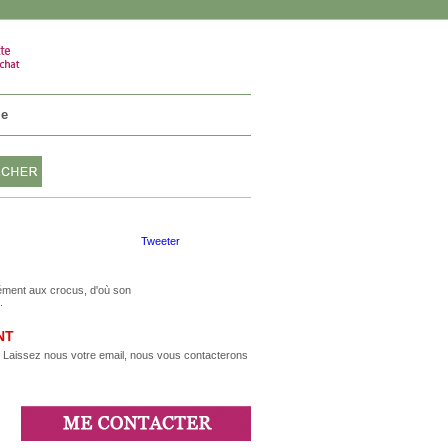
VOTRE PANIER
0 article
ie
Tweeter
mément aux crocus, d'où son
.
NT
m. Laissez nous votre email, nous vous contacterons