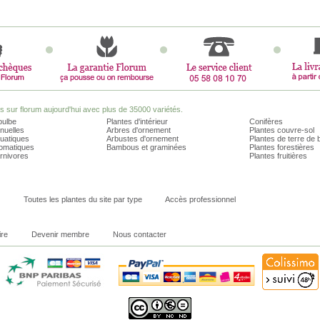
sur florum aujourd'hui avec plus de 35000 variétés.
bulbe
Plantes d'intérieur
Conifères
nuelles
Arbres d'ornement
Plantes couvre-sol
quatiques
Arbustes d'ornement
Plantes de terre de 
romatiques
Bambous et graminées
Plantes forestières
rnivores
Plantes fruitières
Toutes les plantes du site par type
Accès professionnel
ire
Devenir membre
Nous contacter