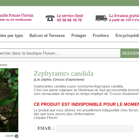
tes par type
Balcon et Terrasse
Potager
Fruitiers
Encyclopéd
tomne
Zephyrantes candida
(Lis zéphir, Crocus d'automne)
Zephyrantes candida a pour synonyme Argyropsis candida.
C'est une plante originaire de l'Amérique du Sud qui ressemble énor
nom vernaculaire de temps en temps employé de "Crocus d'automne"
CE PRODUIT EST INDISPONIBLE POUR LE MOME
Le produit que vous désirez est actuellement indisponible chez floru
dès que nous aurons plus d’informations.
L’équipe Florum
EMAIL :
zoom