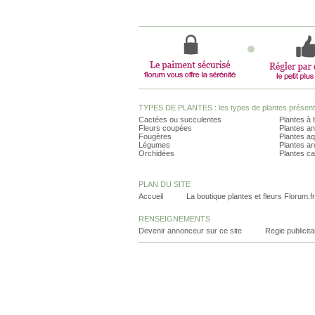
TYPES DE PLANTES : les types de plantes présents 
Cactées ou succulentes
Plantes à 
Fleurs coupées
Plantes an
Fougères
Plantes a
Légumes
Plantes a
Orchidées
Plantes ca
PLAN DU SITE
Accueil
La boutique plantes et fleurs Florum.fr
RENSEIGNEMENTS
Devenir annonceur sur ce site
Regie publicita