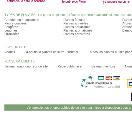
TYPES DE PLANTES : les types de plantes présents sur florum aujourd'hui avec plus de 
Cactées ou succulentes
Plantes à bulbe
Plantes
Fleurs coupées
Plantes annuelles
Arbres
Fougères
Plantes aquatiques
Arbust
Légumes
Plantes aromatiques
Bambo
Orchidées
Plantes carnivores
PLAN DU SITE
Accueil
La boutique plantes et fleurs Florum.fr
Toutes les plantes du site par 
RENSEIGNEMENTS
Devenir annonceur sur ce site
Regie publicitaire
Devenir membre
Nous
L'ensemble des photographies de ce site sont mises à disposition sous u