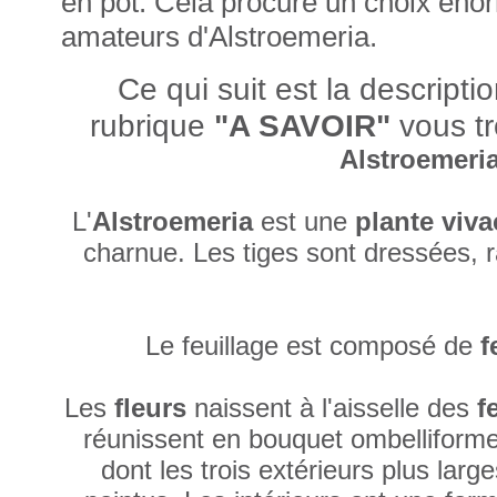
en pot. Cela procure un choix énor
amateurs d'Alstroemeria.
Ce qui suit est la descript
rubrique
"A SAVOIR"
vous tr
Alstroemeria
L'
Alstroemeria
est une
plante viva
charnue. Les tiges sont dressées, r
Le feuillage est composé de
f
Les
fleurs
naissent à l'aisselle des
f
réunissent en bouquet ombelliforme
dont les trois extérieurs plus larg