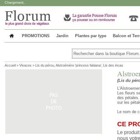
Chargement...
PROMOTIONS
Jardin
Plantes par type
Balcon et Ter
Accueil
>
Vivaces
>
Lis du pérou, Alstroémère 'princess fabiana', Lis des incas
Alstroe
(Lis du pér
L'Alstroemer
Les fleurs s
des pétales.
sur les pétal
Le nom de ce
CE PR
Le produit
nous votre