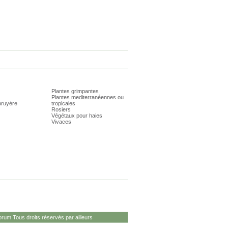
Plantes grimpantes
Plantes mediterranéennes ou
bruyère
tropicales
Rosiers
Végétaux pour haies
Vivaces
rum Tous droits réservés par ailleurs