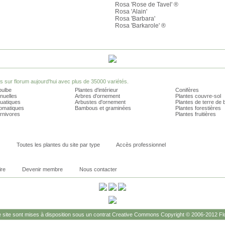
Rosa 'Rose de Tavel' ®
Rosa 'Alain'
Rosa 'Barbara'
Rosa 'Barkarole' ®
sur florum aujourd'hui avec plus de 35000 variétés.
bulbe
Plantes d'intérieur
Conifères
nuelles
Arbres d'ornement
Plantes couvre-sol
quatiques
Arbustes d'ornement
Plantes de terre de 
romatiques
Bambous et graminées
Plantes forestières
rnivores
Plantes fruitières
Toutes les plantes du site par type
Accès professionnel
ire
Devenir membre
Nous contacter
site sont mises à disposition sous un contrat Creative Commons Copyright © 2006-2012 Flo