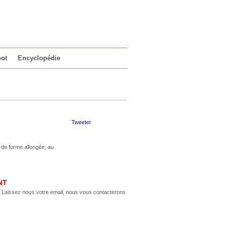
VOTRE PANIER
0 article
pot
Encyclopédie
Tweeter
 de forme allongée, au
NT
m. Laissez nous votre email, nous vous contacterons