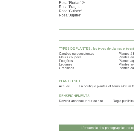
Rosa 'Florian' ®
Rosa 'Fragola'
Rosa 'Guinée'
Rosa 'Jupiter'
TYPES DE PLANTES : les types de plantes présents 
Cactées ou succulentes
Plantes à 
Fleurs coupées
Plantes an
Fougères
Plantes a
Légumes
Plantes a
Orchidées
Plantes ca
PLAN DU SITE
Accueil
La boutique plantes et fleurs Florum.fr
RENSEIGNEMENTS
Devenir annonceur sur ce site
Regie publicita
L'ensemble des photographies de ce 