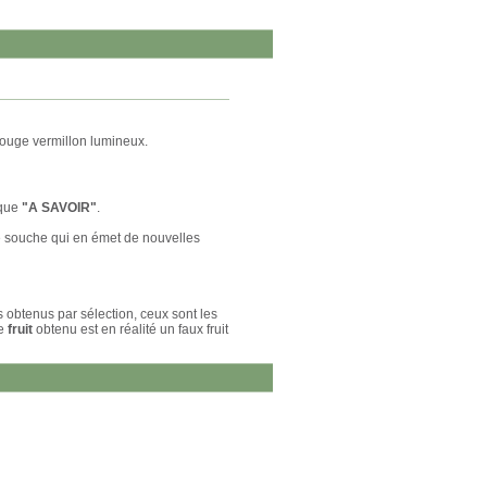
rouge vermillon lumineux.
ique
"A SAVOIR"
.
ne souche qui en émet de nouvelles
s obtenus par sélection, ceux sont les
Le
fruit
obtenu est en réalité un faux fruit