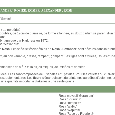
ANDER', ROSIER, ROSIER 'ALEXANDER', ROSE
’identité
x au port érigé.
s doubles, de 12cm de diamètre, de forme allongée, au doux parfum se parent d'un 
lant.
n britannique par Harkness en 1972.
a 'Alexandra'.
re
Rosa
. Les spécificités variétales de
Rosa 'Alexander'
sont décrites dans la rubr
, au port variable, dressé, rampant, grimpant. Les tiges sont arquées, issues d'u
omposées de 5 à 7 folioles, elliptiques, acuminées et dentées.
lées. Elles sont composées de 5 sépales et 5 pétales. Pour les variétés ou cultivar
es supplémentaires. Les
fleurs
s'épanouissent du printemps au début d'automne. 
t une quantité importante d'akènes à une seule graine.
Rosa moyesii 'Geranium'
Rosa 'Soraya' ®
Rosa 'Tempo' ®
Rosa 'Walko'
Rosa 'Wapiti' ®
Rosa 'Rose de Fleurie' ®