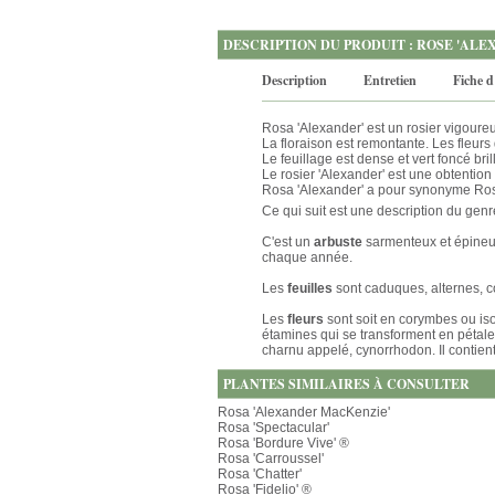
DESCRIPTION DU PRODUIT : ROSE 'ALEX
Description
Entretien
Fiche d
Rosa 'Alexander' est un rosier vigoureu
La floraison est remontante. Les fleur
Le feuillage est dense et vert foncé bril
Le rosier 'Alexander' est une obtentio
Rosa 'Alexander' a pour synonyme Ros
Ce qui suit est une description du gen
C'est un
arbuste
sarmenteux et épineux
chaque année.
Les
feuilles
sont caduques, alternes, c
Les
fleurs
sont soit en corymbes ou iso
étamines qui se transforment en pétal
charnu appelé, cynorrhodon. Il contien
PLANTES SIMILAIRES À CONSULTER
Rosa 'Alexander MacKenzie'
Rosa 'Spectacular'
Rosa 'Bordure Vive' ®
Rosa 'Carroussel'
Rosa 'Chatter'
Rosa 'Fidelio' ®