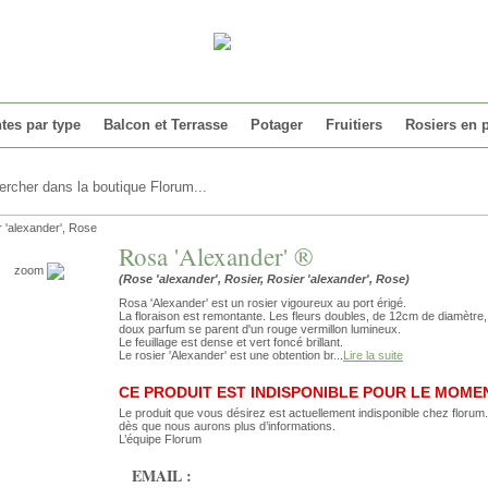
tes par type
Balcon et Terrasse
Potager
Fruitiers
Rosiers en 
r 'alexander', Rose
Rosa 'Alexander' ®
zoom
(Rose 'alexander', Rosier, Rosier 'alexander', Rose)
Rosa 'Alexander' est un rosier vigoureux au port érigé.
La floraison est remontante. Les fleurs doubles, de 12cm de diamètre,
doux parfum se parent d'un rouge vermillon lumineux.
Le feuillage est dense et vert foncé brillant.
Le rosier 'Alexander' est une obtention br...
Lire la suite
CE PRODUIT EST INDISPONIBLE POUR LE MOME
Le produit que vous désirez est actuellement indisponible chez floru
dès que nous aurons plus d’informations.
L’équipe Florum
EMAIL :