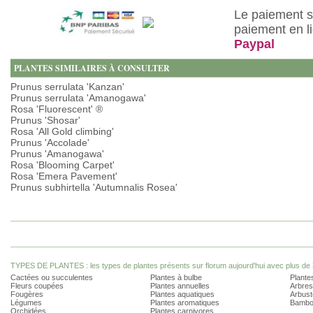
Le paiement s
paiement en l
Paypal
PLANTES SIMILAIRES À CONSULTER
Prunus serrulata 'Kanzan'
Prunus serrulata 'Amanogawa'
Rosa 'Fluorescent' ®
Prunus 'Shosar'
Rosa 'All Gold climbing'
Prunus 'Accolade'
Prunus 'Amanogawa'
Rosa 'Blooming Carpet'
Rosa 'Emera Pavement'
Prunus subhirtella 'Autumnalis Rosea'
TYPES DE PLANTES : les types de plantes présents sur florum aujourd'hui avec plus de 
Cactées ou succulentes
Plantes à bulbe
Plantes
Fleurs coupées
Plantes annuelles
Arbres
Fougères
Plantes aquatiques
Arbust
Légumes
Plantes aromatiques
Bambo
Orchidées
Plantes carnivores