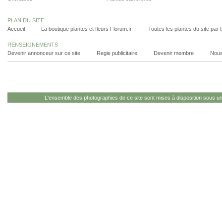
PLAN DU SITE
Accueil
La boutique plantes et fleurs Florum.fr
Toutes les plantes du site par 
RENSEIGNEMENTS
Devenir annonceur sur ce site
Regie publicitaire
Devenir membre
Nous
L'ensemble des photographies de ce site sont mises à disposition sous u