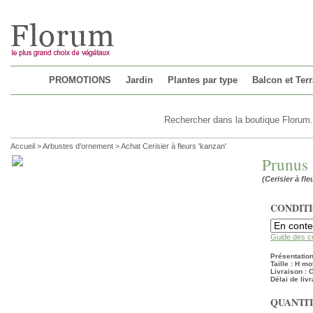
Chargement...
PROMOTIONS
Jardin
Plantes par type
Balcon et Ter
Accueil
>
Arbustes d'ornement
>
Achat Cerisier à fleurs 'kanzan'
Prunus 
(Cerisier à fl
CONDIT
Guide des c
Présentation
Taille : H mo
Livraison :
Délai de livr
QUANTIT