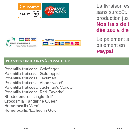
La livraison e
sans surcoût, 
production ju
Nos frais de 
dès 100 € d'a
Le paiement s
paiement en l
Paypal
PLANTES SIMILAIRES À CONSULTER
Potentilla fruticosa 'Goldfinger'
Potentilla fruticosa 'Goldteppich'
Potentilla fruticosa 'Jackman'
Potentilla fruticosa 'Abbotswood'
Potentilla fruticosa 'Jackman's Variety'
Potentilla fruticosa 'Red Favorite'
Rhododendron 'Jingle Bell'
Crocosmia 'Tangerine Queen'
Hemerocallis 'Aten'
Hemerocallis 'Etched in Gold'