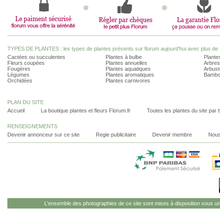
TYPES DE PLANTES : les types de plantes présents sur florum aujourd'hui avec plus de 
Cactées ou succulentes
Plantes à bulbe
Plantes
Fleurs coupées
Plantes annuelles
Arbres
Fougères
Plantes aquatiques
Arbust
Légumes
Plantes aromatiques
Bambo
Orchidées
Plantes carnivores
PLAN DU SITE
Accueil
La boutique plantes et fleurs Florum.fr
Toutes les plantes du site par 
RENSEIGNEMENTS
Devenir annonceur sur ce site
Regie publicitaire
Devenir membre
Nous
L'ensemble des photographies de ce site sont mises à disposition sous u