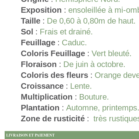
Exposition
:
ensoleillée à mi-om
Taille
:
De 0,60 à 0,80m de haut.
Sol
:
Frais et drainé.
Feuillage
:
Caduc.
Coloris Feuillage
:
Vert bleuté.
Floraison
:
De juin à octobre.
Coloris des fleurs
:
Orange deve
Croissance
:
Lente.
Multiplication
:
Bouture.
Plantation
:
Automne, printemps
Zone de rusticité
:
très rustique
LIVRAISON ET PAIEMENT