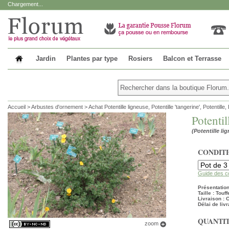
Chargement...
Jardin
Plantes par type
Rosiers
Balcon et Terrasse
Accueil
>
Arbustes d'ornement
>
Achat Potentille ligneuse, Potentille 'tangerine', Potentille,
Potentil
(Potentille li
CONDIT
Guide des c
Présentation 
Taille : Touff
Livraison :
Délai de livr
QUANTIT
zoom