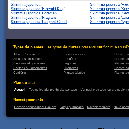
Skimmia japonica
Skimmia japonica 'Fruct
Skimmia japonica 'Emerald King'
Skimmia japonica 'Kee
Skimmia japonica 'Foremanii'
Skimmia japonica 'Kew
Skimmia japonica 'Fragrans'
Skimmia japonica 'Luwi
Skimmia japonica 'Fragrant Cloud'
Skimmia japonica 'Nym
Types de plantes
: les types de plantes présents sur florum aujourd'
Arbres d'ornement
Fleurs coupées
Plantes an
Arbustes d'ornement
Fougères
Plantes a
Bambous et graminées
Légumes
Plantes a
Cactées ou succulentes
Orchidées
Plantes ca
Conifères
Plantes à bulbe
Plantes co
Plan du site
Accueil
Toutes les plantes du site par type
L'annuaire de tous les professionne
Renseignements
Devenir annonceur sur ce site
Regie publicitaire
Devenir membre
Nous cont