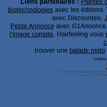
Liens partenaires :
Plantes 
biotechnologies
avec les éditions 
avec Discounteo,
Petite Annonce
avec G1Annonce
l’image compte
, Hairfeeling vous
c
trouver une
balade moto
Conditions g
L'ensemble des photographies de ce site 
Copyright © 2006-2009 