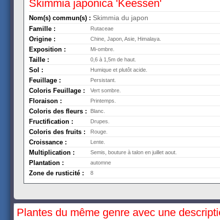
Skimmia japonica 'Keessen'
Skimmia du japon
Nom(s) commun(s) :
Famille :
Rutaceae
Origine :
Chine, Japon, Asie, Himalaya.
Exposition :
Mi-ombre.
Taille :
0,6 à 1,5m de haut.
Sol :
Humique et plutôt acide.
Feuillage :
Persistant.
Coloris Feuillage :
Vert sombre.
Floraison :
Printemps.
Coloris des fleurs :
Blanc.
Fructification :
Drupes.
Coloris des fruits :
Rouge.
Croissance :
Lente.
Multiplication :
Semis, bouture à talon en juillet aout.
Plantation :
automne
Zone de rusticité :
8
Plantes du même genre avec une descript