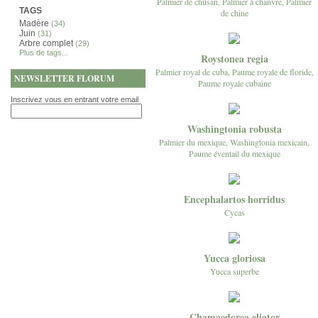
Palmier de chusan, Palmier à chanvre, Palmier
TAGS
de chine
Madère
(34)
Juin
(31)
Arbre complet
(29)
Plus de tags...
Roystonea regia
Palmier royal de cuba, Paume royale de floride,
NEWSLETTER FLORUM
Paume royale cubaine
Inscrivez vous en entrant votre email
Washingtonia robusta
Palmier du mexique, Washingtonia mexicain,
Paume éventail du mexique
Encephalartos horridus
Cycas
Yucca gloriosa
Yucca superbe
Chamaedorea eliator