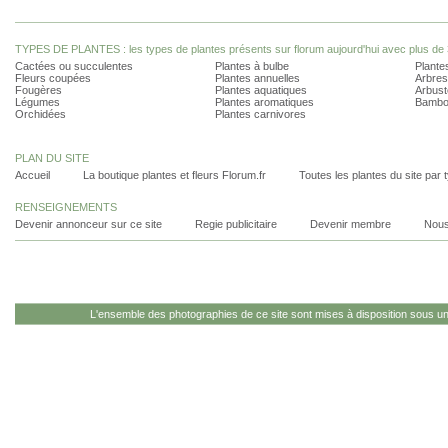
TYPES DE PLANTES : les types de plantes présents sur florum aujourd'hui avec plus de 
Cactées ou succulentes
Plantes à bulbe
Plantes
Fleurs coupées
Plantes annuelles
Arbres
Fougères
Plantes aquatiques
Arbust
Légumes
Plantes aromatiques
Bambo
Orchidées
Plantes carnivores
PLAN DU SITE
Accueil
La boutique plantes et fleurs Florum.fr
Toutes les plantes du site par 
RENSEIGNEMENTS
Devenir annonceur sur ce site
Regie publicitaire
Devenir membre
Nous
L'ensemble des photographies de ce site sont mises à disposition sous u