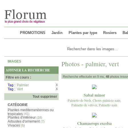
Chargement...
PROMOTIONS
Jardin
Plantes par type
Rosiers
Bal
IMAGES
Photos - palmier, vert
AFFINER LA RECHERCHE
Recherche effectuée en 9 ms,
48
photos trouv
Filtre en cours :
Tag :
Palmier
X
Tag :
Vert
X
Sabal minor
Tout supprimer
Palmetto de bush, Choux palmiste nain,
Palmetto de vétiver, Palmetto nain
CATÉGORIE
Plantes mediterranéennes ou
tropicales
(41)
Plantes d'intérieur
(16)
Arbustes d'ornement
(7)
Chamaerops excelsa
Vivaces
(5)