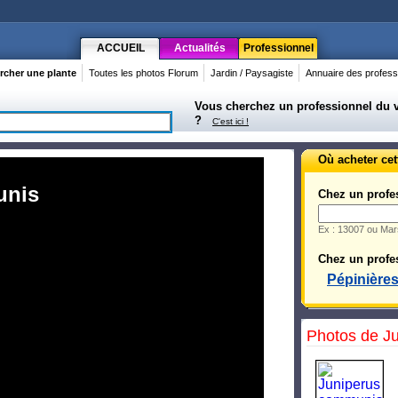
ACCUEIL
Actualités
Professionnel
rcher une plante
Toutes les photos Florum
Jardin / Paysagiste
Annuaire des profess
Vous cherchez un professionnel du vé
?
C'est ici !
Où acheter cet
unis
Chez un profe
Ex : 13007 ou Mars
Chez un profes
Pépinière
Photos de Ju