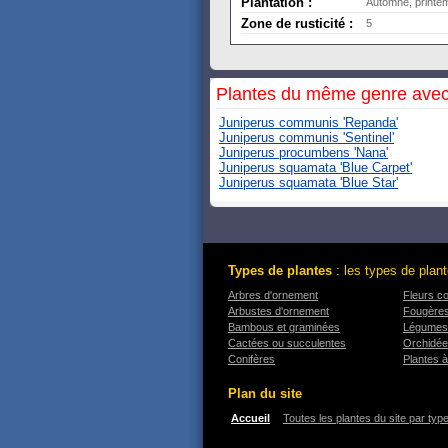
Plantation :
Automne, printe
Zone de rusticité :
5
Plantes du même genre avec
Juniperus communis 'Repanda'
Juniperus communis 'Sentinel'
Juniperus procumbens 'Nana'
Juniperus squamata 'Blue Carpet'
Juniperus squamata 'Blue Star'
Types de plantes
: les types de plant
Arbres d'ornement
Fleurs c
Arbustes d'ornement
Fougère
Bambous et graminées
Légumes
Cactées ou succulentes
Orchidé
Conifères
Plantes à
Plan du site
Accueil
Toutes les plantes du site par typ