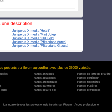
mps.
 une description
Juniperus X media 'Hetzii'
Juniperus X media 'Mint Julep'
Juniperus X media 'Old Gold'
Juniperus X media 'Pfitzeriana Aurea'
Juniperus X media 'Pfitzeriana Glauca'
es présents sur florum aujourd'hui avec plus de 35000 variétés.
oupées
Plantes annuelles
Plantes de terre de bruyère
s
Plantes aquatiques
Plantes d'intérieur
Plantes aromatiques
Plantes forestières
es
Plantes carnivores
Plantes fruitières
 bulbe
Plantes couvre-sol
Plantes grimpantes
e
L'annuaire de tous les professionnels inscrits sur Florum
Accès professionnel