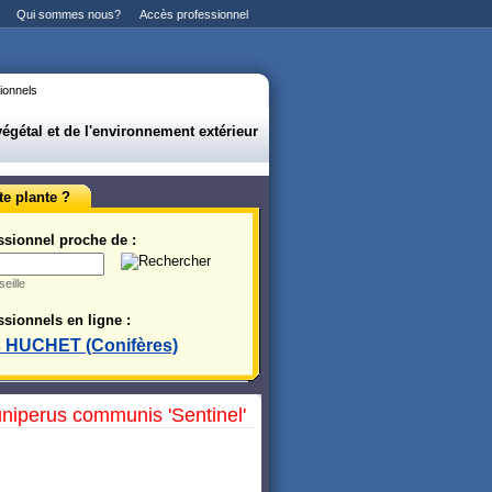
Qui sommes nous?
Accès professionnel
ionnels
gétal et de l'environnement extérieur
te plante ?
ssionnel proche de :
eille
sionnels en ligne :
s HUCHET (Conifères)
niperus communis 'Sentinel'