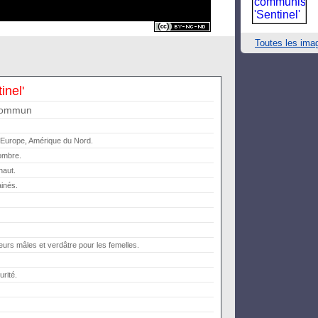
Toutes les ima
inel'
commun
 Europe, Amérique du Nord.
-ombre.
haut.
ainés.
eurs mâles et verdâtre pour les femelles.
urité.