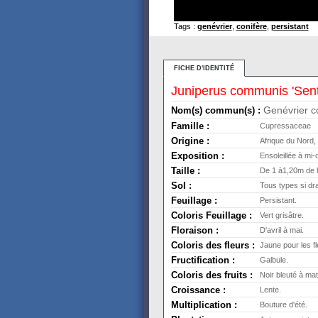
Tags :
genévrier
,
conifère
,
persistant
FICHE D'IDENTITÉ
Juniperus communis 'Sent
Genévrier 
Nom(s) commun(s) :
Famille :
Cupressaceae
Origine :
Afrique du Nord,
Exposition :
Ensoleillée à mi
Taille :
De 1 à1,20m de 
Sol :
Tous types si dr
Feuillage :
Persistant.
Coloris Feuillage :
Vert grisâtre.
Floraison :
D'avril à mai.
Coloris des fleurs :
Jaune pour les fl
Fructification :
Galbule.
Coloris des fruits :
Noir bleuté à mat
Croissance :
Lente.
Multiplication :
Bouture d'été.