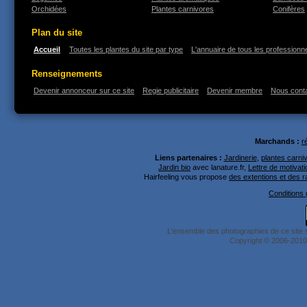
Orchidées
Plantes carnivores
Conifères
Plan du site
Accueil
Toutes les plantes du site par type
L'annuaire de tous les professionne
Renseignements
Devenir annonceur sur ce site
Regie publicitaire
Devenir membre
Nous cont
Marchands :
r
Liens partenaires :
Jardinerie
,
plantes carni
Jardin bio
avec lanature.fr,
Lettre de motivati
Hairfeeling vous propose
des extentions et des 
Conditions g
L'ensemble des photographies de ce site 
Copyright © 2006-2010 