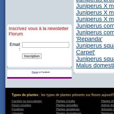
Juniperus X me
Juniperus X me
Juniperus X me
Juniperus com
Inscrivez vous à la newsletter
Juniperus co
Florum
'Repanda'
Email
Juniperus squ
:
Carpet'
Juniperus squa
Malus domesti
Florum
on Facebook
Types de plantes
: les types de plantes présents sur florum aujourd'
Cactées ou succulentes
Plantes à bulbe
Plantes d'i
Fleurs coupées
Plantes annuelles
Arbres d'
Fougères
Plantes aquatiques
Arbustes 
Légumes
Plantes aromatiques
Bambous 