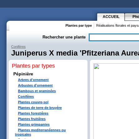
ACCUEIL
Pho
Plantes par type
Réalisations florales et pay
Rechercher une plante
Conifères
Juniperus X media 'Pfitzeriana Aure
Plantes par types
Pépinière
Arbres d'ornement
Arbustes d'ornement
Bambous et graminées
Conifères
Plantes couvre-sol
Plantes de terre de bruyère
Plantes forestières
Plantes fruitières
Plantes grimpantes
Plantes mediterranéennes ou
tropicales