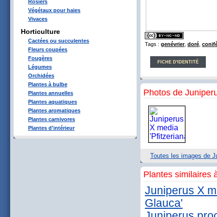
Rosiers
Végétaux pour haies
Vivaces
Horticulture
Cactées ou succulentes
Tags :
genévrier
,
doré
,
conif
Fleurs coupées
Fougères
FICHE D'IDENTITÉ
Légumes
Orchidées
Plantes à bulbe
Photos de Juniperu
Plantes annuelles
Plantes aquatiques
Plantes aromatiques
Plantes carnivores
Plantes d'intérieur
Toutes les images de Ju
Plantes similaires 
Juniperus X me
Glauca'
Juniperus pro