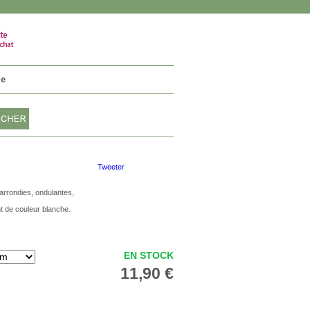
VOTRE PANIER
0 article
ie
Tweeter
 arrondies, ondulantes,
nt de couleur blanche.
EN STOCK
11,90 €