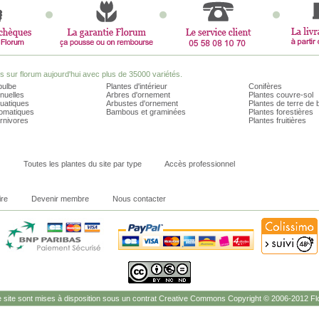
sur florum aujourd'hui avec plus de 35000 variétés.
bulbe
Plantes d'intérieur
Conifères
nuelles
Arbres d'ornement
Plantes couvre-sol
quatiques
Arbustes d'ornement
Plantes de terre de 
romatiques
Bambous et graminées
Plantes forestières
rnivores
Plantes fruitières
Toutes les plantes du site par type
Accès professionnel
ire
Devenir membre
Nous contacter
site sont mises à disposition sous un contrat Creative Commons Copyright © 2006-2012 Flo