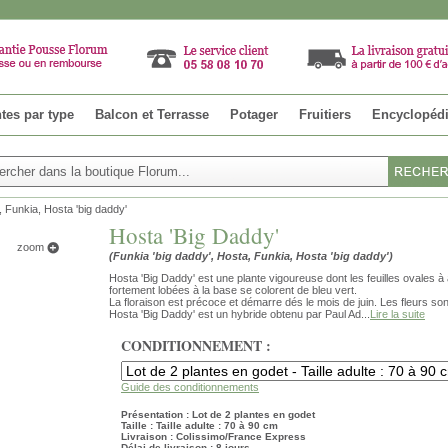
tes par type
Balcon et Terrasse
Potager
Fruitiers
Encyclopéd
, Funkia, Hosta 'big daddy'
Hosta 'Big Daddy'
zoom
(Funkia 'big daddy', Hosta, Funkia, Hosta 'big daddy')
Hosta 'Big Daddy' est une plante vigoureuse dont les feuilles ovales à
fortement lobées à la base se colorent de bleu vert.
La floraison est précoce et démarre dés le mois de juin. Les fleurs so
Hosta 'Big Daddy' est un hybride obtenu par Paul Ad...
Lire la suite
CONDITIONNEMENT :
Guide des conditionnements
Présentation : Lot de 2 plantes en godet
Taille : Taille adulte : 70 à 90 cm
Livraison : Colissimo/France Express
Délai de livraison : 8 jours