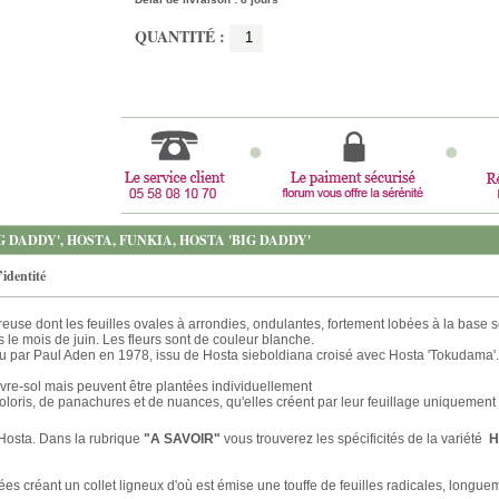
QUANTITÉ :
 DADDY', HOSTA, FUNKIA, HOSTA 'BIG DADDY'
’identité
euse dont les feuilles ovales à arrondies, ondulantes, fortement lobées à la base se
 le mois de juin. Les fleurs sont de couleur blanche.
nu par Paul Aden en 1978, issu de Hosta sieboldiana croisé avec Hosta 'Tokudama'.
vre-sol mais peuvent être plantées individuellement
oloris, de panachures et de nuances, qu'elles créent par leur feuillage uniquement
 Hosta. Dans la rubrique
"A SAVOIR"
vous trouverez les spécificités de la variété
Ho
ées créant un collet ligneux d'où est émise une touffe de feuilles radicales, longue