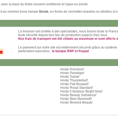
e avec la base du limbe souvent cordiforme et l'apex en pointe.
nt au sommet d'une hampe
florale
, en forme de clochettes évasées ou étoilées et
La livraison est confiée à des spécialistes, nous livrons toute la Fran
toute sécurité depuis leur lieu de production jusqu'à chez vous.
Nos frais de transport ont été réduits au maximum et sont offerts 
Le paiement sur notre site est entièrement sécurisé grâce au système
partenaires bancaires :
la banque BNP et Paypal
Hosta 'Knockout'
Hosta 'Paradigm'
Hosta 'Salute'
Hosta 'Thunderbolt'
Hosta 'Fall Bouquet'
Hosta 'Royal Standard'
Hosta X tardiana 'Bright Glow'
Hosta 'Beauty Substance'
Hosta 'Blue Mammoth'
Hosta 'Borwick Beauty'