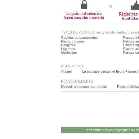
TYPES DE PLANTES : les types de plantes présents 
Cactées ou succulentes
Plantes à 
Fleurs coupées
Plantes an
Fougères
Plantes a
Légumes
Plantes a
Orchidées
Plantes ca
PLAN DU SITE
Accueil
La boutique plantes et fleurs Florum.fr
RENSEIGNEMENTS
Devenir annonceur sur ce site
Regie publicita
L'ensemble des photographies de ce 