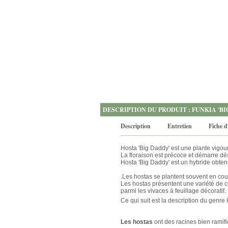
DESCRIPTION DU PRODUIT : FUNKIA 'BIG
Description
Entretien
Fiche d
Hosta 'Big Daddy' est une plante vigour
La floraison est précoce et démarre dés
Hosta 'Big Daddy' est un hybride obte
.Les hostas se plantent souvent en cou
Les hostas présentent une variété de c
parmi les vivaces à feuillage décoratif.
Ce qui suit est la description du genre
Les hostas
ont des racines bien ramifi