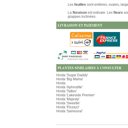
Les
feuilles
sont entières, ovales, larg
La
floraison
est estivale. Les
fleurs
so
grappes inclinées.
LIVRAISON ET PAIEMENT
PLANTES SIMILAIRES À CONSULTER
Hosta 'Sugar Daddy'
Hosta 'Big Mama'
Hosta
Hosta 'Aphrodite'
Hosta 'Tattoo'
Hosta 'Lakeside Premier'
Hosta 'Majesty'
Hosta 'Sweetie'
Hosta 'Pizzazz'
Hosta 'Samouraï'