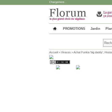
Chargement...
PROMOTIONS
Jardin
Plan
Accueil
>
Vivaces
>
Achat Funkia 'big daddy', Hosta