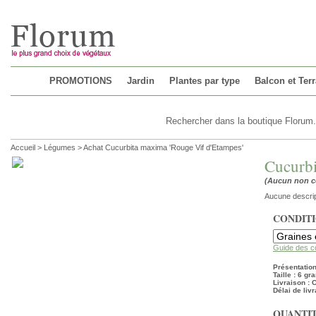
Chargement...
PROMOTIONS
Jardin
Plantes par type
Balcon et Ter
Accueil
>
Légumes
>
Achat Cucurbita maxima 'Rouge Vif d'Etampes'
Cucurbi
(Aucun non 
Aucune descrip
CONDIT
Guide des c
Présentation
Taille : 6 g
Livraison :
Délai de livr
QUANTIT