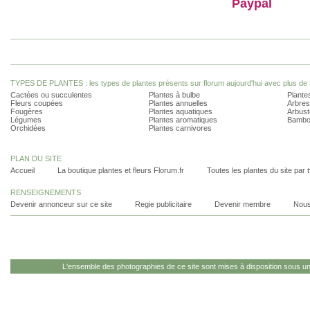
Paypal
TYPES DE PLANTES : les types de plantes présents sur florum aujourd'hui avec plus de 
Cactées ou succulentes
Plantes à bulbe
Plantes
Fleurs coupées
Plantes annuelles
Arbres
Fougères
Plantes aquatiques
Arbust
Légumes
Plantes aromatiques
Bambo
Orchidées
Plantes carnivores
PLAN DU SITE
Accueil
La boutique plantes et fleurs Florum.fr
Toutes les plantes du site par 
RENSEIGNEMENTS
Devenir annonceur sur ce site
Regie publicitaire
Devenir membre
Nous
L'ensemble des photographies de ce site sont mises à disposition sous u