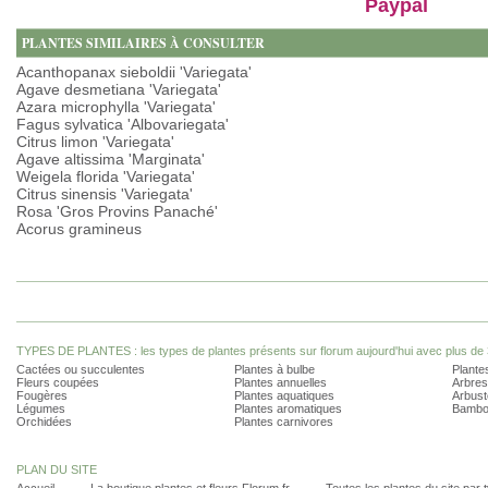
Paypal
PLANTES SIMILAIRES À CONSULTER
Acanthopanax sieboldii 'Variegata'
Agave desmetiana 'Variegata'
Azara microphylla 'Variegata'
Fagus sylvatica 'Albovariegata'
Citrus limon 'Variegata'
Agave altissima 'Marginata'
Weigela florida 'Variegata'
Citrus sinensis 'Variegata'
Rosa 'Gros Provins Panaché'
Acorus gramineus
TYPES DE PLANTES : les types de plantes présents sur florum aujourd'hui avec plus de 
Cactées ou succulentes
Plantes à bulbe
Plantes
Fleurs coupées
Plantes annuelles
Arbres
Fougères
Plantes aquatiques
Arbust
Légumes
Plantes aromatiques
Bambo
Orchidées
Plantes carnivores
PLAN DU SITE