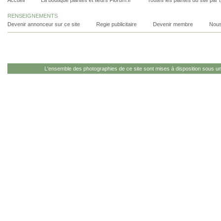
Accueil
La boutique plantes et fleurs Florum.fr
Toutes les plantes du site par 
RENSEIGNEMENTS
Devenir annonceur sur ce site
Regie publicitaire
Devenir membre
Nous
L'ensemble des photographies de ce site sont mises à disposition sous u