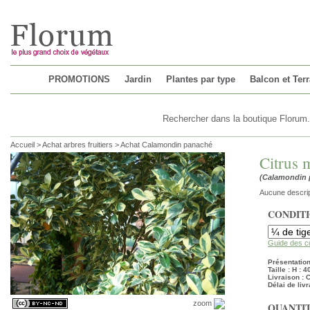
Chargement...
PROMOTIONS
Jardin
Plantes par type
Balcon et Ter
Accueil
>
Achat arbres fruitiers
>
Achat Calamondin panaché
Citrus 
(Calamondin 
Aucune descrip
CONDIT
Guide des c
Présentation 
Taille : H : 
Livraison :
Délai de livr
zoom
QUANTIT