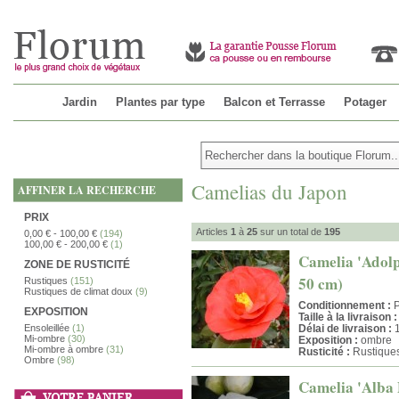
Jardin
Plantes par type
Balcon et Terrasse
Potager
Camelias du Japon
AFFINER LA RECHERCHE
PRIX
Articles
1
à
25
sur un total de
195
0,00 €
-
100,00 €
(194)
100,00 €
-
200,00 €
(1)
Camelia 'Adolph
ZONE DE RUSTICITÉ
50 cm)
Rustiques
(151)
Rustiques de climat doux
(9)
Conditionnement :
P
EXPOSITION
Taille à la livraison :
Ensoleillée
(1)
Délai de livraison :
1
Mi-ombre
(30)
Exposition :
ombre
Mi-ombre à ombre
(31)
Rusticité :
Rustique
Ombre
(98)
Camelia 'Alba P