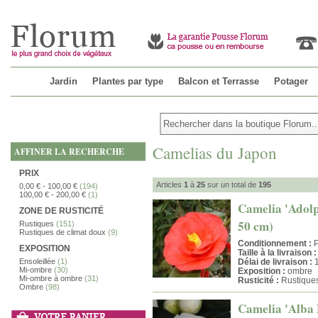
Jardin
Plantes par type
Balcon et Terrasse
Potager
Camelias du Japon
AFFINER LA RECHERCHE
PRIX
Articles
1
à
25
sur un total de
195
0,00 €
-
100,00 €
(194)
100,00 €
-
200,00 €
(1)
Camelia 'Adolph
ZONE DE RUSTICITÉ
50 cm)
Rustiques
(151)
Rustiques de climat doux
(9)
Conditionnement :
P
EXPOSITION
Taille à la livraison :
Ensoleillée
(1)
Délai de livraison :
1
Mi-ombre
(30)
Exposition :
ombre
Mi-ombre à ombre
(31)
Rusticité :
Rustique
Ombre
(98)
Camelia 'Alba P