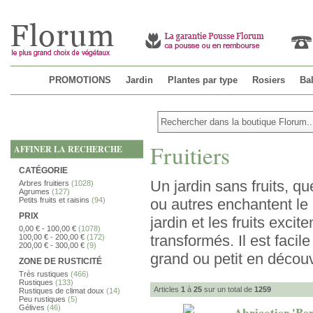
PROMOTIONS
Jardin
Plantes par type
Rosiers
Bal
Fruitiers
AFFINER LA RECHERCHE
CATÉGORIE
Un jardin sans fruits, qu
Arbres fruitiers
(1028)
Agrumes
(127)
Petits fruits et raisins
(94)
ou autres enchantent le 
PRIX
jardin et les fruits exc
0,00 €
-
100,00 €
(1078)
transformés. Il est facile
100,00 €
-
200,00 €
(172)
200,00 €
-
300,00 €
(9)
grand ou petit en décou
ZONE DE RUSTICITÉ
Très rustiques
(466)
Rustiques
(133)
Articles
1
à
25
sur un total de
1259
Rustiques de climat doux
(14)
Peu rustiques
(5)
Gélives
(46)
Abricotier 'Ber