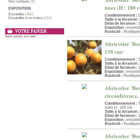
Non rustiques
(5)
nues (H : 180 
EXPOSITION
Ensoleillée
(460)
Conditionnement :
D
Ensoleillée à mi-ombre
(210)
Taille à la livraison :
Délai de livraison :
1
Exposition :
ensoleil
Rusticité :
Rustique
Votre panier est vide.
Abricotier 'Ber
150 cm)
Conditionnement :
S
Taille à la livraison :
Délai de livraison :
1
Exposition :
ensoleil
Rusticité :
Rustique
Abricotier 'Ber
circonférence, 
Conditionnement :
T
nues H : 200 cm
Taille à la livraison :
Délai de livraison :
1
Exposition :
ensoleil
Rusticité :
Rustique
Abricotier 'Ber