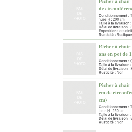
Pêcher à chair 
de circonférenc
Conditionnement :
T
nues H : 200 cm
Taille à la livraison :
Délai de livraison :
8
Exposition :
ensoleil
Rusticité :
Rustique
Pêcher à chair
ans en pot de 1
Conditionnement :
Q
Taille à la livraison :
Délai de livraison :
8
Rusticité :
Non
Pêcher à chair 
cm de circonfér
cm)
Conditionnement :
T
litres H : 250 cm
Taille à la livraison :
Délai de livraison :
8
Rusticité :
Non