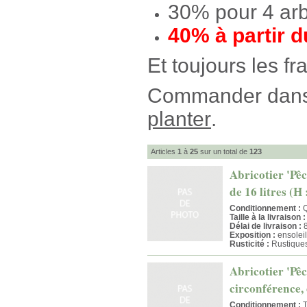
30% pour 4 ar
40% à partir d
Et toujours les fr
Commander dans c
planter
.
Articles
1
à
25
sur un total de
123
Abricotier 'Pêc
de 16 litres (H
Conditionnement :
Q
Taille à la livraison :
Délai de livraison :
8
Exposition :
ensoleil
Rusticité :
Rustique
Abricotier 'Pêc
circonférence, 
Conditionnement :
T