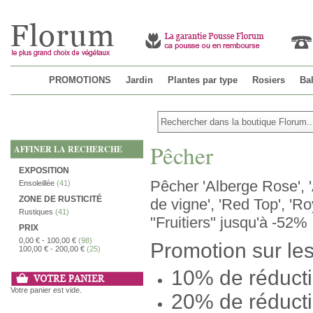
PROMOTIONS
Jardin
Plantes par type
Rosiers
Bal
Pêcher
AFFINER LA RECHERCHE
EXPOSITION
Pêcher 'Alberge Rose', 'A
Ensoleillée
(41)
ZONE DE RUSTICITÉ
de vigne', 'Red Top', 'Ro
Rustiques
(41)
"Fruitiers" jusqu'à -52%
PRIX
0,00 €
-
100,00 €
(98)
Promotion sur les 
100,00 €
-
200,00 €
(25)
10% de réducti
Votre panier est vide.
20% de réducti