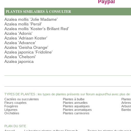
Paypal
PLANTES SIMILAIRES À CONSULTER
Azalea mollis 'Jolie Madame'
Azalea mollis 'Persil'
Azalea mollis 'Koster's Brillant Red'
Azalea 'Adonis'
Azalea 'Adriaan Koster'
Azalea 'Advance'
Azalea 'Geisha Orange'
Azalea japonica 'Fridoline'
Azalea 'Chelsoni'
Azalea japonica
TYPES DE PLANTES : les types de plantes présents sur florum aujourd'hui avec plus de 
Cactées ou succulentes
Plantes à bulbe
Plantes
Fleurs coupées
Plantes annuelles
Arbres
Fougères
Plantes aquatiques
Arbust
Légumes
Plantes aromatiques
Bambo
Orchidées
Plantes carnivores
PLAN DU SITE