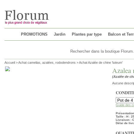
Chargement...
PROMOTIONS
Jardin
Plantes par type
Balcon et Ter
Accueil
>
Achat camelias, azalées, rododendrons
>
Achat Azalée de chine 'luteum'
Azalea 
(Azalée de ch
Aucune descrip
CONDIT
Guide des c
Présentation 
Taille : H : 
Livraison :
Délai de livr
QUANTIT