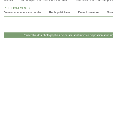
Accueil
La boutique plantes et fleurs Florum.fr
Toutes les plantes du site par 
RENSEIGNEMENTS
Devenir annonceur sur ce site
Regie publicitaire
Devenir membre
Nous
L'ensemble des photographies de ce site sont mises à disposition sous u