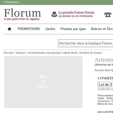
Chargement...
PROMOTIONS
Jardin
Plantes par type
Balcon et Ter
Accueil
>
Vivaces
>
Achat Armoise de louisiane 'valerie finnis', Armoise de l'ouest
Artemis
(Armoise de lo
Aucune descrip
CONDIT
Guide des c
Présentation
Taille : Tail
Livraison :
Délai de livr
QUANTIT