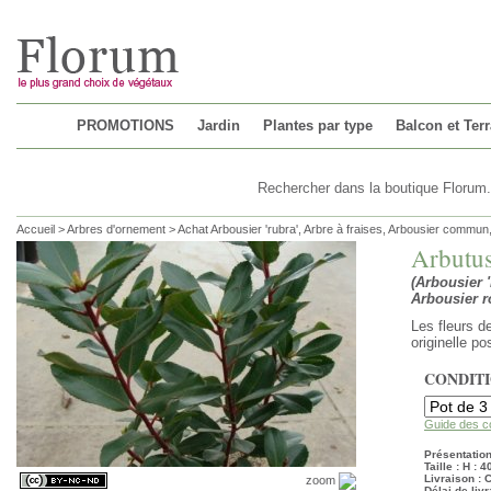
Chargement...
PROMOTIONS
Jardin
Plantes par type
Balcon et Ter
Accueil
>
Arbres d'ornement
>
Achat Arbousier 'rubra', Arbre à fraises, Arbousier commun
Arbutus
(Arbousier 
Arbousier r
Les fleurs de
originelle p
CONDIT
Guide des c
Présentation 
Taille : H : 
Livraison :
zoom
Délai de livr