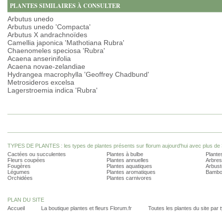
PLANTES SIMILAIRES À CONSULTER
Arbutus unedo
Arbutus unedo 'Compacta'
Arbutus X andrachnoïdes
Camellia japonica 'Mathotiana Rubra'
Chaenomeles speciosa 'Rubra'
Acaena anserinifolia
Acaena novae-zelandiae
Hydrangea macrophylla 'Geoffrey Chadbund'
Metrosideros excelsa
Lagerstroemia indica 'Rubra'
TYPES DE PLANTES : les types de plantes présents sur florum aujourd'hui avec plus de 
Cactées ou succulentes
Plantes à bulbe
Plantes
Fleurs coupées
Plantes annuelles
Arbres
Fougères
Plantes aquatiques
Arbust
Légumes
Plantes aromatiques
Bambo
Orchidées
Plantes carnivores
PLAN DU SITE
Accueil
La boutique plantes et fleurs Florum.fr
Toutes les plantes du site par 