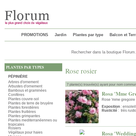
Chargement...
PROMOTIONS
Jardin
Plantes par type
Balcon et Ter
PLANTES PAR TYPES
Rose rosier
PÉPINIÈRE
Arbres d'ornement
7 plante(s) trouvée(s) ayant pour nom commun 
Arbustes d'ornement
Bambous et graminées
Rosa 'Mme Gre
Conifères
Plantes couvre-sol
Rose 'mme gregoire s
Plantes de terre de bruyère
Exposition
: ensolei
Plantes forestières
Rusticité
: très rust
Plantes fruitières
Plantes grimpantes
Plantes mediterranéennes ou
tropicales
Rosiers
Rosa 'Wedding
Végétaux pour haies