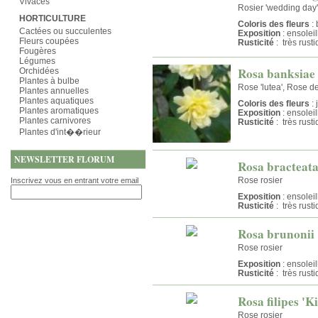
Vivaces
Rosier 'wedding day'
HORTICULTURE
Coloris des fleurs
: 
Cactées ou succulentes
Exposition
: ensolei
Fleurs coupées
Rusticité
: très rust
Fougères
Légumes
Rosa banksiae 
Orchidées
Plantes à bulbe
Rose 'lutea', Rose de
Plantes annuelles
Plantes aquatiques
Coloris des fleurs
: 
Plantes aromatiques
Exposition
: ensolei
Plantes carnivores
Rusticité
: très rust
Plantes d'int��rieur
NEWSLETTER FLORUM
Rosa bracteat
Rose rosier
Inscrivez vous en entrant votre email
Exposition
: ensolei
Rusticité
: très rust
Rosa brunonii 
Rose rosier
Exposition
: ensolei
Rusticité
: très rust
Rosa filipes 'K
Rose rosier