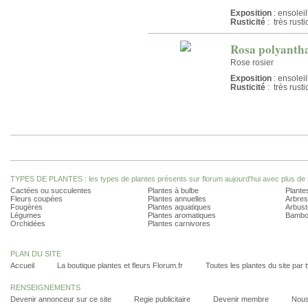
Exposition
: ensolei
Rusticité
: très rust
Rosa polyantha
Rose rosier
Exposition
: ensolei
Rusticité
: très rust
TYPES DE PLANTES : les types de plantes présents sur florum aujourd'hui avec plus de 
Cactées ou succulentes
Plantes à bulbe
Plantes
Fleurs coupées
Plantes annuelles
Arbres
Fougères
Plantes aquatiques
Arbust
Légumes
Plantes aromatiques
Bambo
Orchidées
Plantes carnivores
PLAN DU SITE
Accueil
La boutique plantes et fleurs Florum.fr
Toutes les plantes du site par 
RENSEIGNEMENTS
Devenir annonceur sur ce site
Regie publicitaire
Devenir membre
Nous