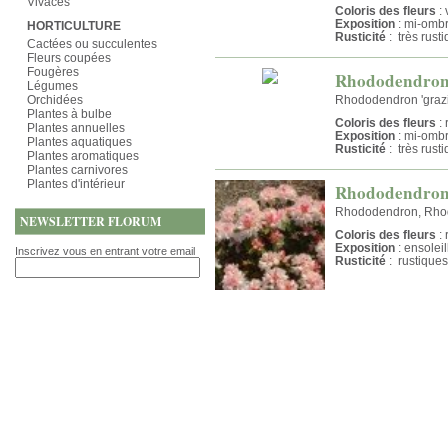
Vivaces
Coloris des fleurs
: 
Exposition
: mi-omb
HORTICULTURE
Rusticité
: très rust
Cactées ou succulentes
Fleurs coupées
Fougères
Rhododendron 
Légumes
Orchidées
Rhododendron 'grazi
Plantes à bulbe
Coloris des fleurs
: 
Plantes annuelles
Exposition
: mi-omb
Plantes aquatiques
Rusticité
: très rust
Plantes aromatiques
Plantes carnivores
Plantes d'intérieur
Rhododendron
Rhododendron, Rho
NEWSLETTER FLORUM
Coloris des fleurs
: 
Exposition
: ensolei
Inscrivez vous en entrant votre email
Rusticité
: rustiques