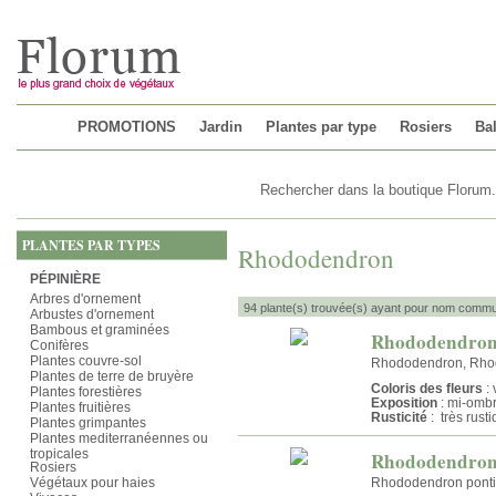
Chargement...
PROMOTIONS
Jardin
Plantes par type
Rosiers
Bal
PLANTES PAR TYPES
Rhododendron
PÉPINIÈRE
Arbres d'ornement
94 plante(s) trouvée(s) ayant pour nom comm
Arbustes d'ornement
Bambous et graminées
Rhododendron 
Conifères
Plantes couvre-sol
Rhododendron, Rhod
Plantes de terre de bruyère
Coloris des fleurs
: 
Plantes forestières
Exposition
: mi-omb
Plantes fruitières
Rusticité
: très rust
Plantes grimpantes
Plantes mediterranéennes ou
tropicales
Rhododendron
Rosiers
Végétaux pour haies
Rhododendron pont