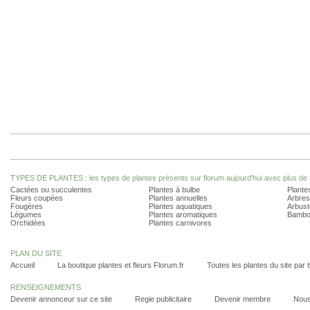
TYPES DE PLANTES : les types de plantes présents sur florum aujourd'hui avec plus de 
Cactées ou succulentes
Plantes à bulbe
Plantes
Fleurs coupées
Plantes annuelles
Arbres
Fougères
Plantes aquatiques
Arbust
Légumes
Plantes aromatiques
Bambo
Orchidées
Plantes carnivores
PLAN DU SITE
Accueil
La boutique plantes et fleurs Florum.fr
Toutes les plantes du site par 
RENSEIGNEMENTS
Devenir annonceur sur ce site
Regie publicitaire
Devenir membre
Nous