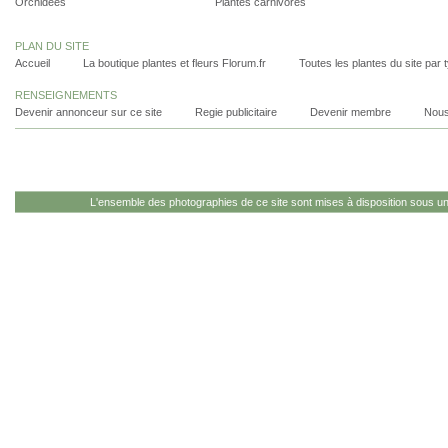
Orchidées
Plantes carnivores
PLAN DU SITE
Accueil
La boutique plantes et fleurs Florum.fr
Toutes les plantes du site par 
RENSEIGNEMENTS
Devenir annonceur sur ce site
Regie publicitaire
Devenir membre
Nous
L'ensemble des photographies de ce site sont mises à disposition sous u