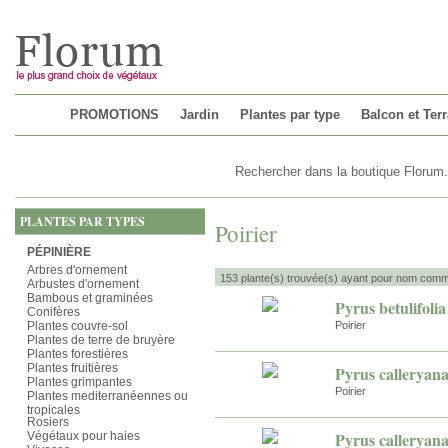
Chargement...
PROMOTIONS
Jardin
Plantes par type
Balcon et Ter
PLANTES PAR TYPES
Poirier
PÉPINIÈRE
Arbres d'ornement
153 plante(s) trouvée(s) ayant pour nom commu
Arbustes d'ornement
Bambous et graminées
Pyrus betulifolia
Conifères
Plantes couvre-sol
Poirier
Plantes de terre de bruyère
Plantes forestières
Plantes fruitières
Pyrus calleryan
Plantes grimpantes
Poirier
Plantes mediterranéennes ou
tropicales
Rosiers
Pyrus calleryana
Végétaux pour haies