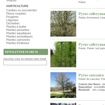
Vivaces
Poirier
HORTICULTURE
Cactées ou succulentes
Pyrus calleryana
Fleurs coupées
Fougères
Poirier d'ornement 'chant
Légumes
Orchidées
Plantes à bulbe
Plantes annuelles
Plantes aquatiques
Plantes aromatiques
Plantes carnivores
Plantes d'intérieur
Pyrus calleryana
Poirier, Poirier 'red spire
NEWSLETTER FLORUM
Inscrivez vous en entrant votre email
Pyrus caucasica
Poirier du caucase, Poiri
Coloris des fleurs
: bl
Exposition
: ensoleillé
Rusticité
: très rustiq