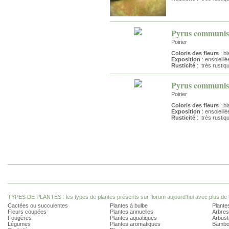
Pyrus communis
Poirier
Coloris des fleurs
: bl
Exposition
: ensoleillé
Rusticité
: très rustiq
Pyrus communis 
Poirier
Coloris des fleurs
: bl
Exposition
: ensoleillé
Rusticité
: très rustiq
TYPES DE PLANTES : les types de plantes présents sur florum aujourd'hui avec plus de 
Cactées ou succulentes
Plantes à bulbe
Plantes
Fleurs coupées
Plantes annuelles
Arbres
Fougères
Plantes aquatiques
Arbust
Légumes
Plantes aromatiques
Bambo