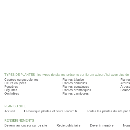
TYPES DE PLANTES : les types de plantes présents sur florum aujourd'hui avec plus de 
Cactées ou succulentes
Plantes à bulbe
Plantes
Fleurs coupées
Plantes annuelles
Arbres
Fougères
Plantes aquatiques
Arbust
Légumes
Plantes aromatiques
Bambo
Orchidées
Plantes carnivores
PLAN DU SITE
Accueil
La boutique plantes et fleurs Florum.fr
Toutes les plantes du site par 
RENSEIGNEMENTS
Devenir annonceur sur ce site
Regie publicitaire
Devenir membre
Nous