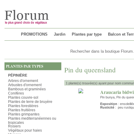
Chargement...
PROMOTIONS
Jardin
Plantes par type
Balcon et Ter
PLANTES PAR TYPES
Pin du queensland
PÉPINIÈRE
Arbres d'ornement
1 plante(s) trouvée(s) ayant pour nom commun
Arbustes d'ornement
Bambous et graminées
Araucaria bidwil
Conifères
Plantes couvre-sol
Pin bunya, Pin du quee
Plantes de terre de bruyère
Exposition
: ensoleillé
Plantes forestières
Rusticité
: peu rustiq
Plantes fruitières
Plantes grimpantes
Plantes mediterranéennes ou
tropicales
Rosiers
Végétaux pour haies