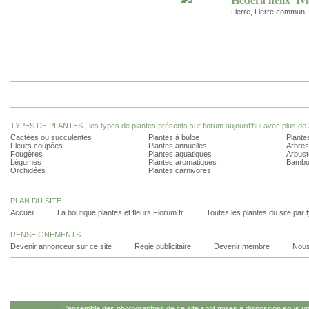
Lierre, Lierre commun, 
TYPES DE PLANTES : les types de plantes présents sur florum aujourd'hui avec plus de 
Cactées ou succulentes
Plantes à bulbe
Plantes
Fleurs coupées
Plantes annuelles
Arbres
Fougères
Plantes aquatiques
Arbust
Légumes
Plantes aromatiques
Bambo
Orchidées
Plantes carnivores
PLAN DU SITE
Accueil
La boutique plantes et fleurs Florum.fr
Toutes les plantes du site par 
RENSEIGNEMENTS
Devenir annonceur sur ce site
Regie publicitaire
Devenir membre
Nous
L'ensemble des photographies de ce site sont mises à disposition sous u