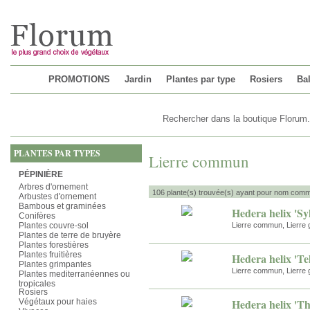
Chargement...
PROMOTIONS
Jardin
Plantes par type
Rosiers
Bal
PLANTES PAR TYPES
Lierre commun
PÉPINIÈRE
Arbres d'ornement
106 plante(s) trouvée(s) ayant pour nom comm
Arbustes d'ornement
Bambous et graminées
Hedera helix 'Sy
Conifères
Plantes couvre-sol
Lierre commun, Lierre 
Plantes de terre de bruyère
Plantes forestières
Plantes fruitières
Hedera helix 'Te
Plantes grimpantes
Lierre commun, Lierre 
Plantes mediterranéennes ou
tropicales
Rosiers
Hedera helix 'T
Végétaux pour haies