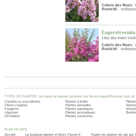
Coloris des fleurs
: 
Rusticité
: rustiques
Lagerstroemia 
Lilas des indes 'viol
Coloris des fleurs
: 
Rusticité
: rustiques
TYPES DE PLANTES : les types de plantes présents sur florum aujourd'hui avec plus de 
Cactées ou succulentes
Plantes à bulbe
Plantes
Fleurs coupées
Plantes annuelles
Arbres
Fougères
Plantes aquatiques
Arbust
Légumes
Plantes aromatiques
Bambo
Orchidées
Plantes carnivores
PLAN DU SITE
Accueil
La boutique plantes et fleurs Florum.fr
Toutes les plantes du site par 