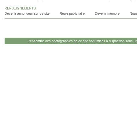
RENSEIGNEMENTS
Devenir annonceur sur ce site
Regie publicitaire
Devenir membre
Nous
L'ensemble des photographies de ce site sont mises à disposition sous u