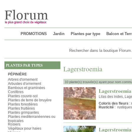
Chargement...
PROMOTIONS
Jardin
Plantes par type
Balcon et Ter
PLANTES PAR TYPES
Lagerstroemia
PÉPINIÈRE
Arbres d'ornement
10 plante(s) trouvée(s) ayant pour nom commu
Arbustes d'ornement
Bambous et graminées
Lagerstroemia
Conifères
Plantes couvre-sol
Lilas des indes, Lage
Plantes de terre de bruyère
Coloris des fleurs
: 
Plantes forestières
Rusticité
: rustiques
Plantes fruitières
Plantes grimpantes
Plantes mediterranéennes ou
tropicales
Rosiers
Lagerstroemia
Végétaux pour haies