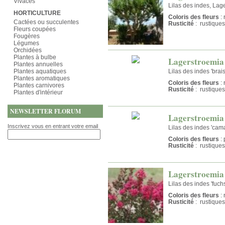
Vivaces
Lilas des indes, Lage
HORTICULTURE
Coloris des fleurs
: 
Cactées ou succulentes
Rusticité
: rustiques
Fleurs coupées
Fougères
Légumes
Orchidées
Plantes à bulbe
Lagerstroemia 
Plantes annuelles
Plantes aquatiques
Lilas des indes 'brai
Plantes aromatiques
Coloris des fleurs
: 
Plantes carnivores
Rusticité
: rustiques
Plantes d'intérieur
NEWSLETTER FLORUM
Lagerstroemia 
Inscrivez vous en entrant votre email
Lilas des indes 'cam
Coloris des fleurs
: 
Rusticité
: rustiques
Lagerstroemia 
Lilas des indes 'fuch
Coloris des fleurs
: 
Rusticité
: rustiques